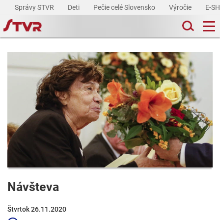
Správy STVR
Deti
Pečie celé Slovensko
Výročie
E-S
Návšteva
Štvrtok 26.11.2020