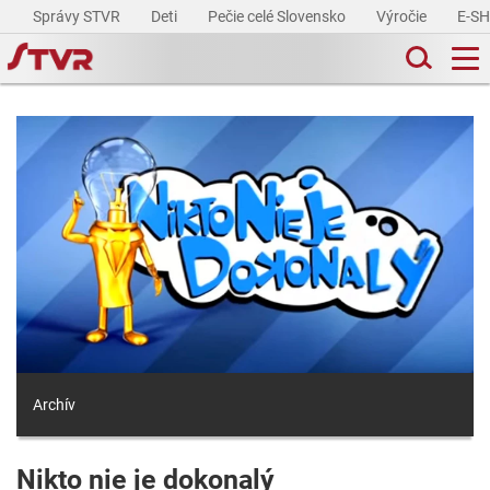
Správy STVR
Deti
Pečie celé Slovensko
Výročie
E-S
Archív
Nikto nie je dokonalý