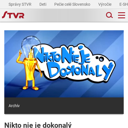
Správy STVR
Deti
Pečie celé Slovensko
Výročie
E-S
Archív
Nikto nie je dokonalý