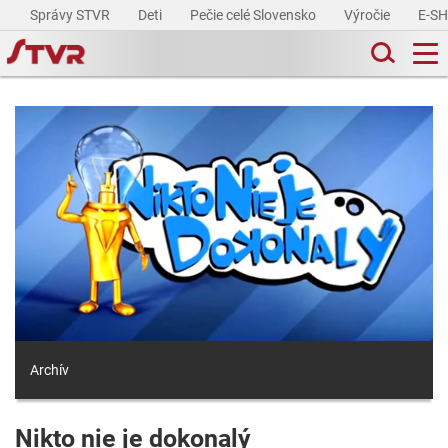
Správy STVR
Deti
Pečie celé Slovensko
Výročie
E-S
Archív
Nikto nie je dokonalý