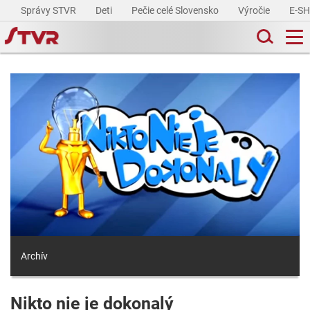
Správy STVR
Deti
Pečie celé Slovensko
Výročie
E-S
Archív
Nikto nie je dokonalý