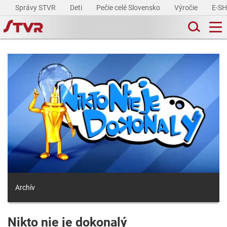
Správy STVR
Deti
Pečie celé Slovensko
Výročie
E-S
Archív
Nikto nie je dokonalý