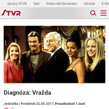
Správy STVR
Deti
Pečie celé Slovensko
Výročie
E-S
Diagnóza: Vražda
Jednotka | Pondelok 22.05.2017,
Posadnutosť 1.časť