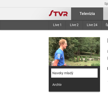
S
Televízia
Live 1
Live 2
Live 24
Š
Naveky mladý
Archív