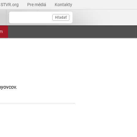
STVR.org
Pre médiá
Kontakty
Hľadať
am
nyovcov.