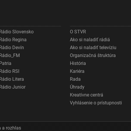
Rádio Slovensko
O STVR
Rádio Regina
Ako si naladiť rádiá
Rádio Devín
Ako si naladiť televíziu
Rádio_FM
Organizačná štruktúra
Patria
História
Rádio RSI
Kariéra
Rádio Litera
Rada
Rádio Junior
Úhrady
Kreatívne centrá
Vyhlásenie o prístupnosti
 a rozhlas