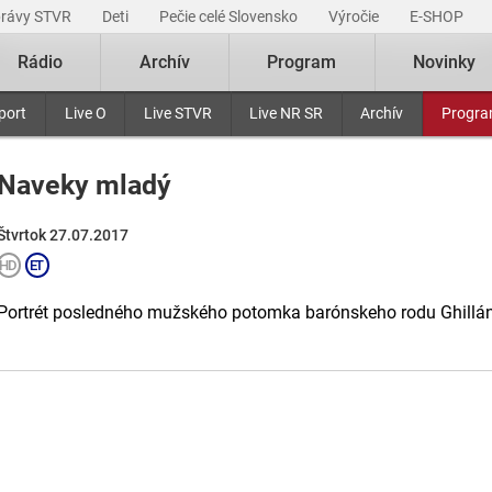
právy STVR
Deti
Pečie celé Slovensko
Výročie
E-SHOP
Rádio
Archív
Program
Novinky
port
Live O
Live STVR
Live NR SR
Archív
Progr
Naveky mladý
Štvrtok 27.07.2017
Portrét posledného mužského potomka barónskeho rodu Ghillá