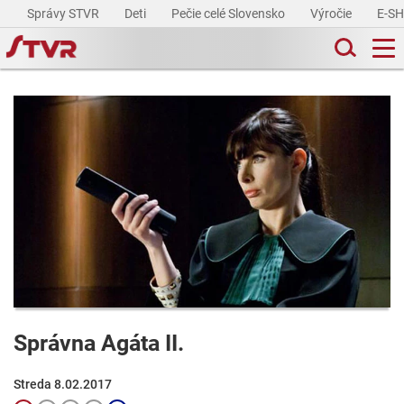
Správy STVR
Deti
Pečie celé Slovensko
Výročie
E-S
Správna Agáta II.
Streda 8.02.2017