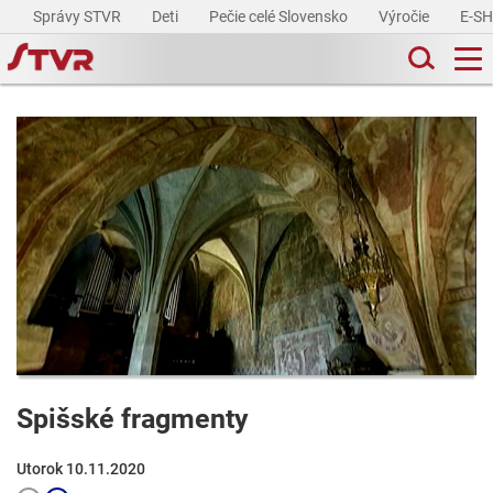
Správy STVR
Deti
Pečie celé Slovensko
Výročie
E-S
Spišské fragmenty
Utorok 10.11.2020