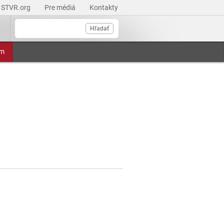
STVR.org
Pre médiá
Kontakty
Hľadať
am