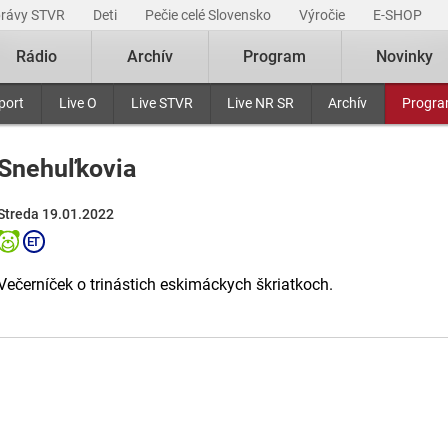
právy STVR
Deti
Pečie celé Slovensko
Výročie
E-SHOP
Rádio
Archív
Program
Novinky
port
Live O
Live STVR
Live NR SR
Archív
Progr
Snehuľkovia
Streda 19.01.2022
Večerníček o trinástich eskimáckych škriatkoch.