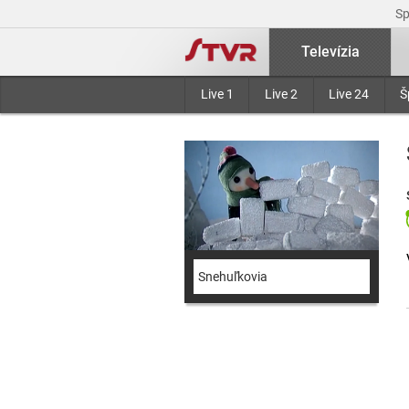
S
Televízia
Live 1
Live 2
Live 24
Š
Snehuľkovia