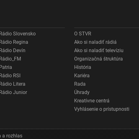
Rádio Slovensko
O STVR
Rádio Regina
Ako si naladiť rádiá
Rádio Devín
Ako si naladiť televíziu
Rádio_FM
Organizačná štruktúra
Patria
História
Rádio RSI
Kariéra
Rádio Litera
Rada
Rádio Junior
Úhrady
Kreatívne centrá
Vyhlásenie o prístupnosti
 a rozhlas