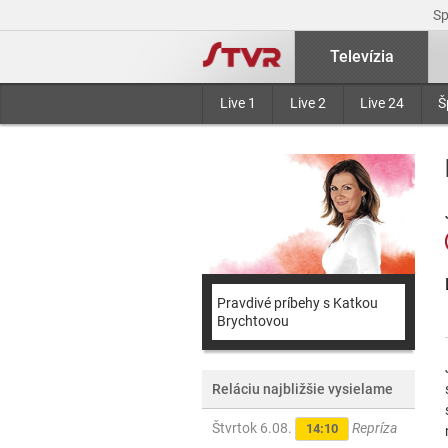
S
Televízia
Live 1
Live 2
Live 24
Š
Pravdivé príbehy s Katkou
Brychtovou
Reláciu najbližšie vysielame
Štvrtok 6.08.
Repríza
14:10