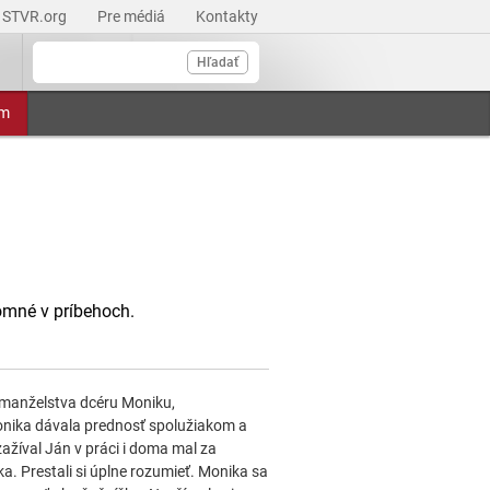
STVR.org
Pre médiá
Kontakty
Hľadať
am
tomné v príbehoch.
o manželstva dcéru Moniku,
onika dávala prednosť spolužiakom a
ažíval Ján v práci i doma mal za
ka. Prestali si úplne rozumieť. Monika sa