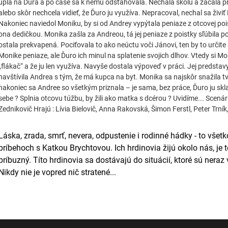
upla na Ďura a po čase sa k nemu odsťahovala. Nechala školu a začala p
alebo skôr nechcela vidieť, že Ďuro ju využíva. Nepracoval, nechal sa živiť
Nakoniec naviedol Moniku, by si od Andrey vypýtala peniaze z otcovej poist
ona dedičkou. Monika zašla za Andreou, tá jej peniaze z poistky sľúbila po
ostala prekvapená. Pociťovala to ako neúctu voči Jánovi, ten by to určit
Monike peniaze, ale Ďuro ich minul na splatenie svojich dlhov. Vtedy si M
„flákač“ a že ju len využíva. Navyše dostala výpoveď v práci. Jej predstavy 
navštívila Andrea s tým, že má kupca na byt. Monika sa najskôr snažila tvár
nakoniec sa Andree so všetkým priznala – je sama, bez práce, Ďuro ju skla
sebe ? Splnia otcovu túžbu, by žili ako matka s dcérou ? Uvidíme... Scená
Zednikovič Hrajú : Lívia Bielovič, Anna Rakovská, Šimon Ferstl, Peter Trn
Láska, zrada, smrť, nevera, odpustenie i rodinné hádky - to všet
príbehoch s Katkou Brychtovou. Ich hrdinovia žijú okolo nás, je 
príbuzný. Títo hrdinovia sa dostávajú do situácií, ktoré sú neraz 
Nikdy nie je vopred nič stratené...