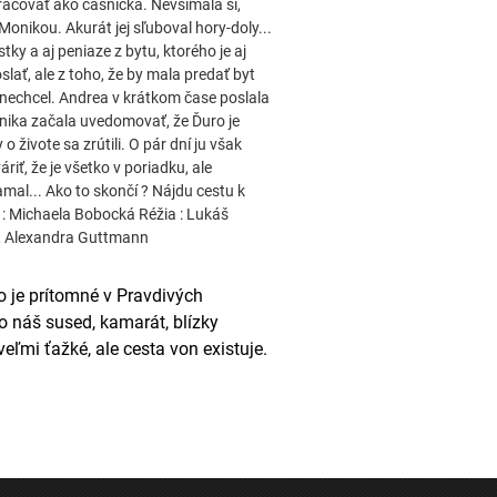
racovať ako čašníčka. Nevšímala si,
 Monikou. Akurát jej sľuboval hory-doly...
ky a aj peniaze z bytu, ktorého je aj
slať, ale z toho, že by mala predať byt
e nechcel. Andrea v krátkom čase poslala
onika začala uvedomovať, že Ďuro je
o živote sa zrútili. O pár dní ju však
iť, že je všetko v poriadku, ale
mal... Ako to skončí ? Nájdu cestu k
r : Michaela Bobocká Réžia : Lukáš
ík, Alexandra Guttmann
ko je prítomné v Pravdivých
to náš sused, kamarát, blízky
veľmi ťažké, ale cesta von existuje.