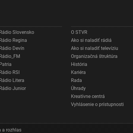
Rádio Slovensko
O STVR
Rádio Regina
Ako si naladiť rádiá
Rádio Devín
Ako si naladiť televíziu
Rádio_FM
Organizačná štruktúra
Patria
História
Rádio RSI
Kariéra
Rádio Litera
Rada
Rádio Junior
Úhrady
Kreatívne centrá
Vyhlásenie o prístupnosti
 a rozhlas