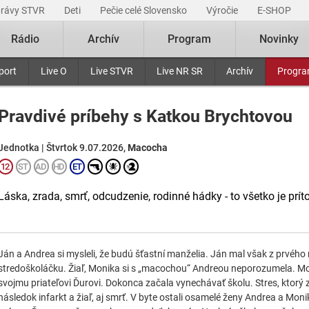
právy STVR
Deti
Pečie celé Slovensko
Výročie
E-SHOP
Rádio
Archív
Program
Novinky
port
Live O
Live STVR
Live NR SR
Archív
Progr
Pravdivé príbehy s Katkou Brychtovou
Jednotka | Štvrtok 9.07.2026,
Macocha
Láska, zrada, smrť, odcudzenie, rodinné hádky - to všetko je prí
Ján a Andrea si mysleli, že budú šťastní manželia. Ján mal však z prvéh
stredoškoláčku. Žiaľ, Monika si s „macochou“ Andreou neporozumela. M
svojmu priateľovi Ďurovi. Dokonca začala vynechávať školu. Stres, ktorý z
následok infarkt a žiaľ, aj smrť. V byte ostali osamelé ženy Andrea a Moni