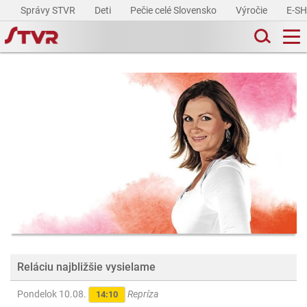
Správy STVR
Deti
Pečie celé Slovensko
Výročie
E-S
Reláciu najbližšie vysielame
Pondelok 10.08.
Repríza
14:10