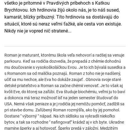
všetko je prítomné v Pravdivých príbehoch s Katkou
Brychtovou. Ich hrdinovia žijú okolo nás, je to náš sused,
kamarát, blízky príbuzný. Títo hrdinovia sa dostávajú do
situácií, ktoré sú neraz veľmi ťažké, ale cesta von existuje.
Nikdy nie je vopred nič stratené...
Roman je maturant, ktorému škola veľa nehovorí a radšej sa venuje
parkouru. Keď sa rodičia dozvedia, že prepadá z chémie dohodnú
mu doučovanie s vysokoškoláčkou Evou. Je to ich bývalá susedka a
s Romanom sa od malička poznajú. Roman z toho nie je nadšený,
učiť sa mu nechce, ale Eva ho dokáže zaujať . Obnovia svoje staré
detské priateľstvo a Roman sa začne chémii venovať. Je to však aj
kvôli Eve, do ktorej sa zaľúbi. Eva študuje biochémiu, veľmi ju to baví
a dokonca má teraz možnosť ísť na jeden semester študovať do
USA. Nemá však peniaze a je j rodičia jej nemôžu pomôcť, zadlžili sa
pri stavbe domu. Zaľúbený Roman rozmýšľa, ako by jej pomohol.
Dostane " výborný " nápad. Na ich sídlisku sa vykradli niekoľko
bytov, a tak sa rozhodne " nafingovať" krádež aj v ich byte. Ukradne
mamine šperky a aj hotovosť. Šperky predá v záložni. Medzitým