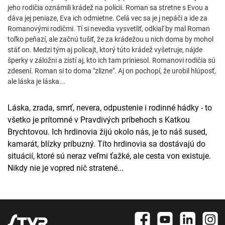
jeho rodičia oznámili krádež na polícii. Roman sa stretne s Evou a
dáva jej peniaze, Eva ich odmietne. Celá vec sa je j nepáči a ide za
Romanovými rodičmi. Tí si nevedia vysvetliť, odkiaľ by mal Roman
toľko peňazí, ale začnú tušiť, že za krádežou u nich doma by mohol
stáť on. Medzi tým aj policajt, ktorý túto krádež vyšetruje, nájde
šperky v záložni a zistí aj, kto ich tam priniesol. Romanovi rodičia sú
zdesení. Roman si to doma "zlizne". Aj on pochopí, že urobil hlúposť,
ale láska je láska...
Láska, zrada, smrť, nevera, odpustenie i rodinné hádky - to
všetko je prítomné v Pravdivých príbehoch s Katkou
Brychtovou. Ich hrdinovia žijú okolo nás, je to náš sused,
kamarát, blízky príbuzný. Títo hrdinovia sa dostávajú do
situácií, ktoré sú neraz veľmi ťažké, ale cesta von existuje.
Nikdy nie je vopred nič stratené...