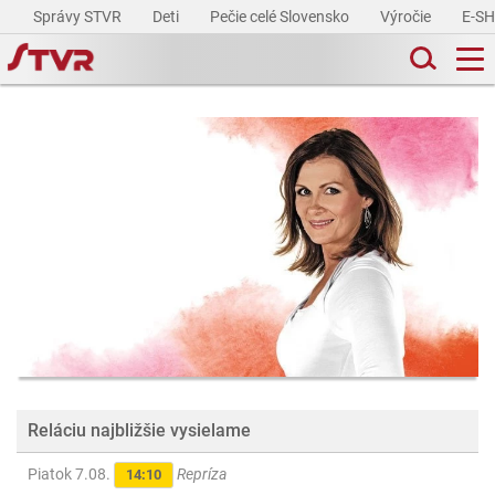
Správy STVR
Deti
Pečie celé Slovensko
Výročie
E-S
Reláciu najbližšie vysielame
Piatok 7.08.
Repríza
14:10