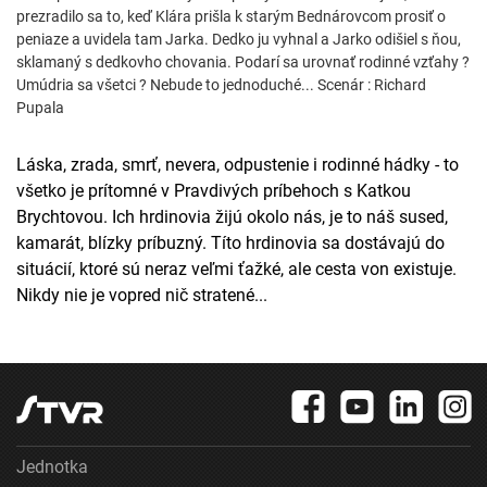
prezradilo sa to, keď Klára prišla k starým Bednárovcom prosiť o
peniaze a uvidela tam Jarka. Dedko ju vyhnal a Jarko odišiel s ňou,
sklamaný s dedkovho chovania. Podarí sa urovnať rodinné vzťahy ?
Umúdria sa všetci ? Nebude to jednoduché... Scenár : Richard
Pupala
Láska, zrada, smrť, nevera, odpustenie i rodinné hádky - to
všetko je prítomné v Pravdivých príbehoch s Katkou
Brychtovou. Ich hrdinovia žijú okolo nás, je to náš sused,
kamarát, blízky príbuzný. Títo hrdinovia sa dostávajú do
situácií, ktoré sú neraz veľmi ťažké, ale cesta von existuje.
Nikdy nie je vopred nič stratené...
Jednotka