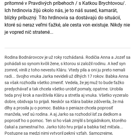
prítomné v Pravdivých príbehoch / s Katkou Brychtovou/.
Ich hrdinovia žijú okolo nás, je to náš sused, kamarát,
blízky príbuzný. Títo hrdinovia sa dostávajú do situácií,
ktoré sú neraz veľmi ťažké, ale cesta von existuje. Nikdy nie
je vopred nič stratené...
Rodina Bodnárovcov je už roky rozhádaná. Rodičia Anna a Jozef sa
pohádali so synom kvôli žene, s ktorou si založil rodinu. A keď syn
zomrel, vinili z toho nevestu Kláru. Vtedy pila a oni ju preto nemali
radi... Svojho vnuka Jarka nevideli už dlhých 17 rokov. Babka Anna
sa však rozhodla všetko zmeniť. Vedela, že jej muž to bude ťažko
predychávať a tak chcela všetko urobiť pomaly, opatrne. Urobila
teda prvý krok a navštívila Kláru a stretla aj vnuka. Všetko vyzeralo
dobre, obidvaja to prijali. Neskôr sa Klára babke zdôverila, že má
dlhy a prosila ju o pomoc. Babka o peniaze chcela poprosiť
manžela, veď sú rodina. A aj Jarko sa rozhodol ísť za dedkom a
poprosiť ho o pomoc. Ten si ho však zmýlil s brigádnikom, ktorého
čakal a zamestnal ho. Jarko túto hru prijal a babka tiež mlčala...
Postupne sa medzi nimi vytvoril pekný vzťah. Samozrejme,