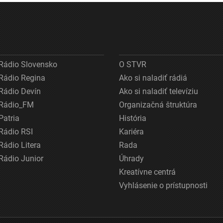
Rádio Slovensko
O STVR
Rádio Regina
Ako si naladiť rádiá
Rádio Devín
Ako si naladiť televíziu
Rádio_FM
Organizačná štruktúra
Patria
História
Rádio RSI
Kariéra
Rádio Litera
Rada
Rádio Junior
Úhrady
Kreatívne centrá
Vyhlásenie o prístupnosti