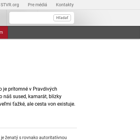
STVR.org
Pre médiá
Kontakty
Hľadať
am
ko je prítomné v Pravdivých
to náš sused, kamarát, blízky
veľmi ťažké, ale cesta von existuje.
je ženatý s rovnako autoritatívnou