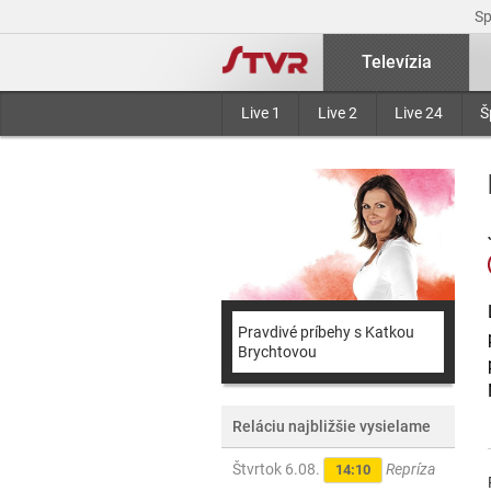
S
Televízia
Live 1
Live 2
Live 24
Š
Pravdivé príbehy s Katkou
Brychtovou
Reláciu najbližšie vysielame
Štvrtok 6.08.
Repríza
14:10