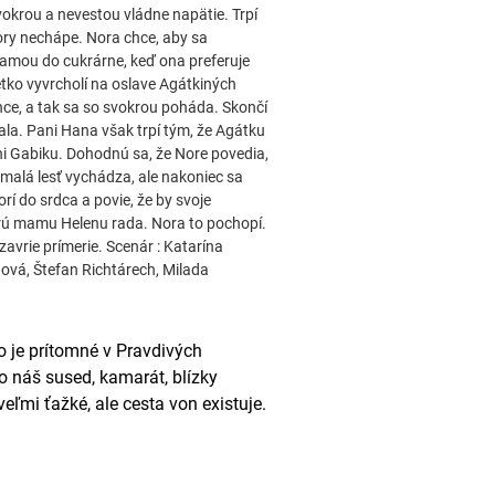
okrou a nevestou vládne napätie. Trpí
ory nechápe. Nora chce, aby sa
 mamou do cukrárne, keď ona preferuje
etko vyvrcholí na oslave Agátkiných
hce, a tak sa so svokrou poháda. Skončí
ala. Pani Hana však trpí tým, že Agátku
i Gabiku. Dohodnú sa, že Nore povedia,
 malá lesť vychádza, ale nakoniec sa
rí do srdca a povie, že by svoje
rú mamu Helenu rada. Nora to pochopí.
zavrie prímerie. Scenár : Katarína
hová, Štefan Richtárech, Milada
ko je prítomné v Pravdivých
to náš sused, kamarát, blízky
veľmi ťažké, ale cesta von existuje.