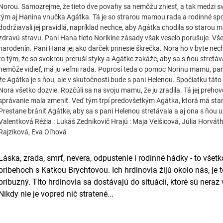
Norou. Samozrejme, že tieto dve povahy sa nemôžu zniesť, a tak medzi sv
tým aj Hanina vnučka Agátka. Tá je so strarou mamou rada a rodinné sp
dodržiavali jej pravidlá, napríklad nechce, aby Agátka chodila so starou
zdravú stravu. Pani Hana tieto Norikine zásady však veselo porušuje. Vš
narodenín. Pani Hana jej ako darček prinesie škrečka. Nora ho v byte nec
to tým, že so svokrou preruší styky a Agátke zakáže, aby sa s ňou stretáv
nemôže vidieť, má ju veľmi rada. Poprosí teda o pomoc Norinu mamu, pan
že Agátka je s ňou, ale v skutočnosti bude s pani Helenou. Spočiatku táto
Nora všetko dozvie. Rozčúli sa na svoju mamu, že ju zradila. Tá jej prehovo
správanie mala zmeniť. Veď tým trpí predovšetkým Agátka, ktorá má sta
Prestane brániť Agátke, aby sa s pani Helenou stretávala a aj ona s ňou u
Valentková Réžia : Lukáš Zednikovič Hrajú : Maja Velšicová, Júlia Horvát
Rajzíková, Eva Oľhová
Láska, zrada, smrť, nevera, odpustenie i rodinné hádky - to všet
príbehoch s Katkou Brychtovou. Ich hrdinovia žijú okolo nás, je 
príbuzný. Títo hrdinovia sa dostávajú do situácií, ktoré sú neraz 
Nikdy nie je vopred nič stratené...