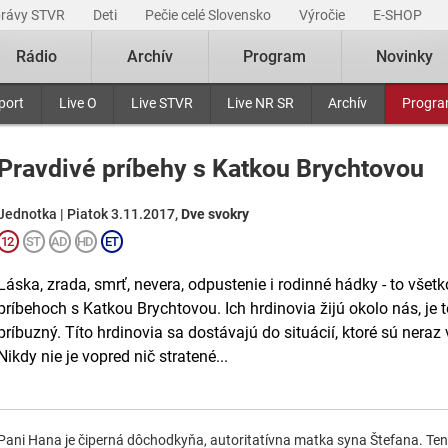
právy STVR
Deti
Pečie celé Slovensko
Výročie
E-SHOP
Rádio
Archív
Program
Novinky
port
Live O
Live STVR
Live NR SR
Archív
Progr
Pravdivé príbehy s Katkou Brychtovou
Jednotka | Piatok 3.11.2017,
Dve svokry
Láska, zrada, smrť, nevera, odpustenie i rodinné hádky - to všet
príbehoch s Katkou Brychtovou. Ich hrdinovia žijú okolo nás, je 
príbuzný. Títo hrdinovia sa dostávajú do situácií, ktoré sú neraz 
Nikdy nie je vopred nič stratené...
Pani Hana je čiperná dôchodkyňa, autoritatívna matka syna Štefana. Ten 