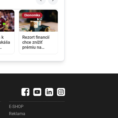
Ekonomika
 k
Rezort financií
ukáša
chce znížiť
prémiu na
arta
stavebné
nuku
sporenie. Po
j
novom si
sporiteľ bude
musieť ušetriť
väčšiu sumu
peňazí
E-SHOP
Reklama