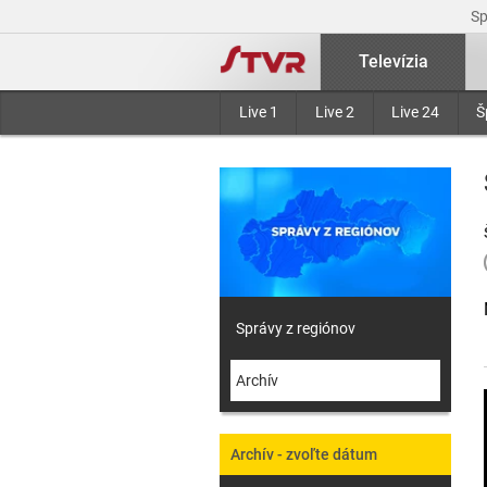
S
Televízia
Live 1
Live 2
Live 24
Š
Správy z regiónov
Archív
Archív - zvoľte dátum