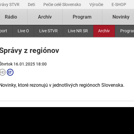
právy STVR
Deti
Pečie celé Slovensko
Výročie
E-SHOP
Rádio
Archív
Program
Novinky
port
Live O
Live STVR
Live NR SR
Archív
Progr
Správy z regiónov
Štvrtok 16.01.2025 18:00
Novinky, ktoré rezonujú v jednotlivých regiónoch Slovenska.