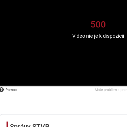
Pomoc
Máte problém s pre
Správy STVR