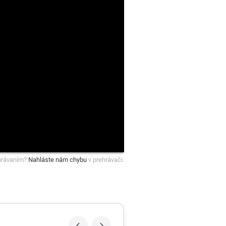
hrávaním?
Nahláste nám chybu
v prehrávači.