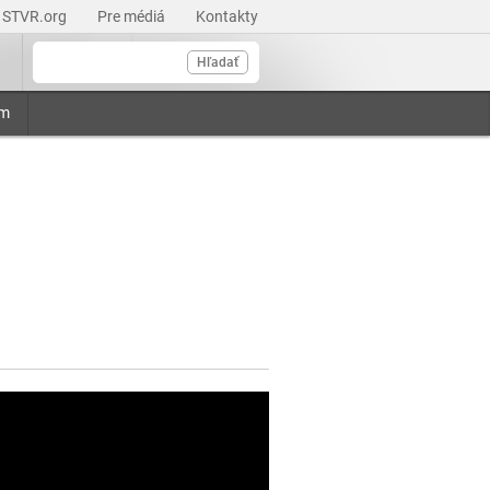
STVR.org
Pre médiá
Kontakty
Hľadať
am