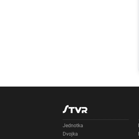
Slovensko
Slovenský
teplotný rekord
je rekordom
celej strednej
Európy:
Najvyššiu
hodnotu
namerali v obci
Dolné Plachtince
Jednotka
Dvojka