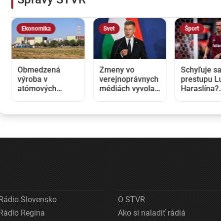
Ekonomika
Svet
Šport
Obmedzená
Zmeny vo
Schyľuje sa
výroba v
verejnoprávnych
prestupu L
atómových
médiách vyvolali
Haraslína?
elektrárňach v
v Maďarsku
Pražská Sp
Maďarsku a
veľkú pozornosť.
dostala po
Rumunsku
Čo sa zmenilo po
zo Saudske
zvyšuje ceny
nástupe Pétera
Arábie
elektriny aj na
Magyara?
Slovensku
Rádio Slovensko
O STVR
Rádio Regina
Ako si naladiť rádiá