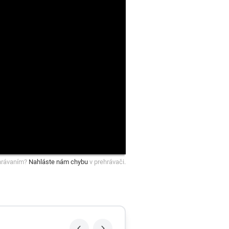
hrávaním?
Nahláste nám chybu
v prehrávači.