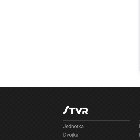
Regióny
Na kúpalisku v
Diakovciach
malo zdravotné
ťažkosti 16 ľudí,
osem ich
skončilo v
nemocnici
Jednotka
Dvojka