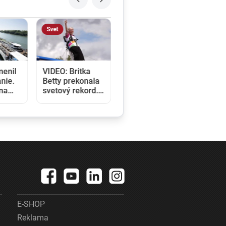
Svet
menil
VIDEO: Britka
nie.
Betty prekonala
ina
svetový rekord.
e a
V 97 rokoch sa
klady
stala najstaršou
u
ženou, ktorá
kráčala po krídle
lietadla
E-SHOP
Reklama