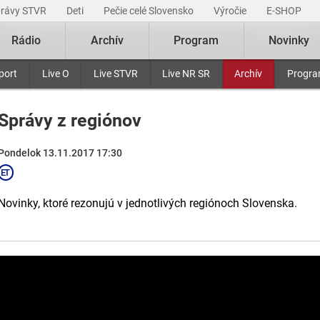
právy STVR
Deti
Pečie celé Slovensko
Výročie
E-SHOP
Rádio
Archív
Program
Novinky
port
Live O
Live STVR
Live NR SR
Archív
Progr
Správy z regiónov
Pondelok 13.11.2017 17:30
Novinky, ktoré rezonujú v jednotlivých regiónoch Slovenska.