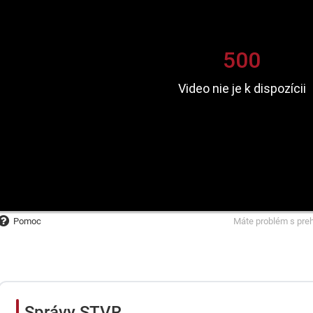
Pomoc
Máte problém s pre
Správy STVR