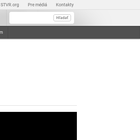
STVR.org
Pre médiá
Kontakty
Hľadať
am