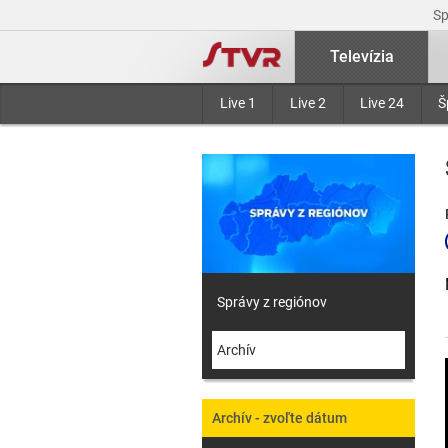
S
Televízia
Live 1
Live 2
Live 24
Š
Správy z regiónov
Archív
Archív - zvoľte dátum