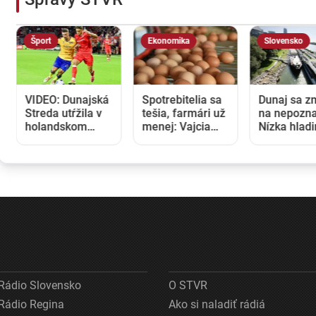
Šport
Ekonomika
Slovensko
VIDEO: Dunajská
Spotrebitelia sa
Dunaj sa z
Streda utŕžila v
tešia, farmári už
na nepozna
holandskom
menej: Vajcia
Nízka hlad
Twente debakel,
zlacneli na
blokuje lod
v domácej
niekoľkoročné
zvyšuje ná
odvete sa bude
minimum
na preprav
pokúšať o
nemožné
Rádio Slovensko
O STVR
Rádio Regina
Ako si naladiť rádiá