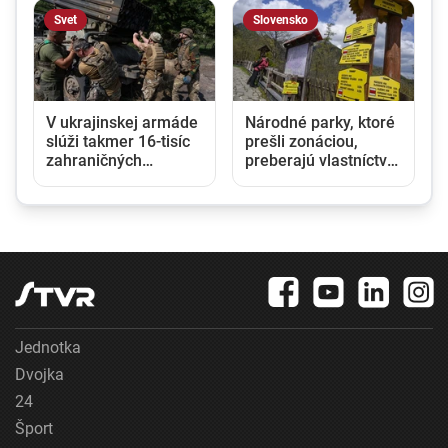
Svet
Slovensko
V ukrajinskej armáde
Národné parky, ktoré
slúži takmer 16-tisíc
prešli zonáciou,
zahraničných
preberajú vlastníctvo
o
dobrovoľníkov
lesov. Ministri Taraba
a Takáč podpísali
memorandum
Jednotka
Dvojka
24
Šport