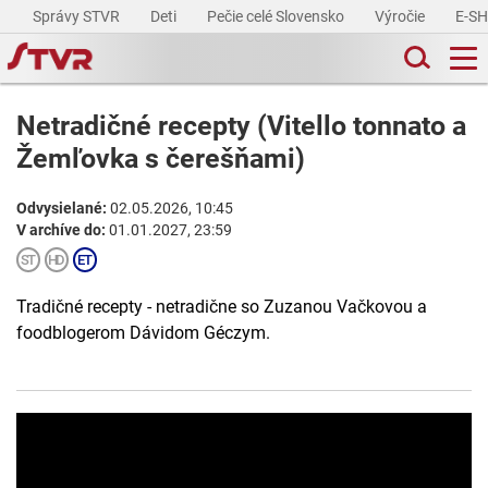
Správy STVR
Deti
Pečie celé Slovensko
Výročie
E-S
Netradičné recepty (Vitello tonnato a
Žemľovka s čerešňami)
Odvysielané:
02.05.2026, 10:45
V archíve do:
01.01.2027, 23:59
Tradičné recepty - netradične so Zuzanou Vačkovou a
foodblogerom Dávidom Géczym.