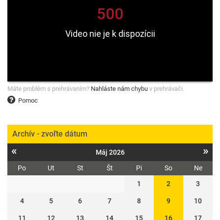
Máte problém s prehrávaním?
Nahláste nám chybu
v prehrávači.
Pomoc
Archív - zvoľte dátum
«
»
Máj 2026
Po
Ut
St
Št
Pi
So
Ne
1
2
3
4
5
6
7
8
9
10
11
12
13
14
15
16
17