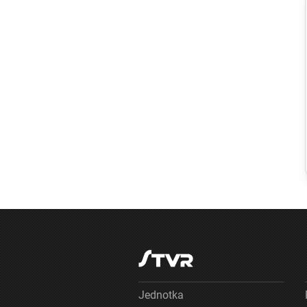
Slovensko
Nový slovenský
teplotný rekord
má ešte vyššiu
hodnotu, ako sa
pôvodne zdalo
Jednotka