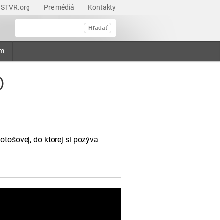
STVR.org
Pre médiá
Kontakty
Hľadať
am
)
tošovej, do ktorej si pozýva