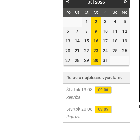
«
»
Júl 2026
Po
Ut
St
Št
Pi
So
Ne
1
2
3
4
5
6
7
8
9
10
11
12
13
14
15
16
17
18
19
20
21
22
23
24
25
26
27
28
29
30
31
Reláciu najbližšie vysielame
Štvrtok 13.08.
09:00
Repríza
Štvrtok 20.08.
09:05
Repríza