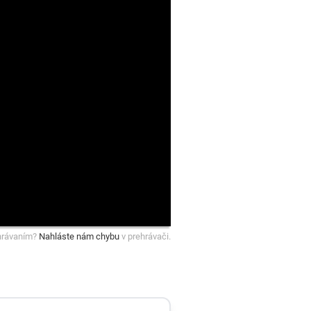
hrávaním?
Nahláste nám chybu
v prehrávači.