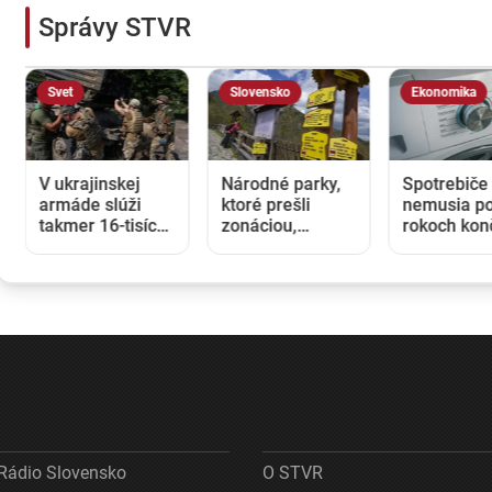
Správy STVR
Svet
Slovensko
Ekonomika
V ukrajinskej
Národné parky,
Spotrebiče
armáde slúži
ktoré prešli
nemusia po
takmer 16-tisíc
zonáciou,
rokoch kon
zahraničných
preberajú
smetisku. 
dobrovoľníkov
vlastníctvo lesov.
posilňuje p
Ministri Taraba a
na opravu
Takáč podpísali
memorandum
Rádio Slovensko
O STVR