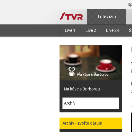
S
Televízia
Live 1
Live 2
Live 24
Š
Na káve s Barborou
Archív
Archív - zvoľte dátum