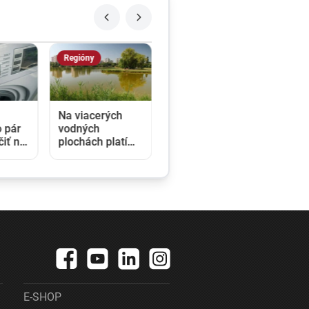
Regióny
Na viacerých
 pár
vodných
čiť na
plochách platí
EÚ
zákaz kúpania.
rávo
Kontroly odhalili
zvýšený výskyt
baktérií
E-SHOP