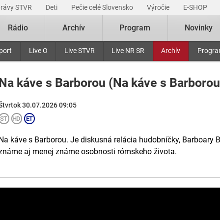
právy STVR
Deti
Pečie celé Slovensko
Výročie
E-SHOP
Rádio
Archív
Program
Novinky
port
Live O
Live STVR
Live NR SR
Archív
Progr
Na káve s Barborou (Na káve s Barborou
Štvrtok 30.07.2026 09:05
Na káve s Barborou. Je diskusná relácia hudobníčky, Barboary Bo
známe aj menej známe osobnosti rómskeho života.