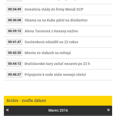
00:34:49
Investícia vlády do firmy Mondi SCP
00:36:08
Obama sa na Kube pýtal na disidentov
00:39:15
Alena Taranová z Havany naživo
00:41:47
Savčenkovú odsúdili na 22 rokov
00:42:20
Miesta vo vlakoch sa míňajú
00:44:12
Bratislavské bary zatiaľ nezavrú po 22 h
00:46:27
Pripojenie k vode stále nemajú všetci
Archív - zvoľte dátum
«
»
Marec 2016