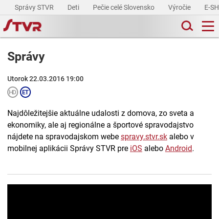
Správy STVR
Deti
Pečie celé Slovensko
Výročie
E-S
Správy
Utorok 22.03.2016 19:00
Najdôležitejšie aktuálne udalosti z domova, zo sveta a
ekonomiky, ale aj regionálne a športové spravodajstvo
nájdete na spravodajskom webe
spravy.stvr.sk
alebo v
mobilnej aplikácii Správy STVR pre
iOS
alebo
Android
.