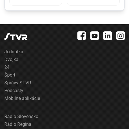
kliknutí na internete a
klimatizáciám.
môžete prísť o
Opozícia a
peniaze aj dovolenku
Greenpeace žiadajú
iné riešenia
Jednotka
Dvojka
24
Šport
Správy STVR
Podcasty
Mobilné aplikácie
Rádio Slovensko
Rádio Regina