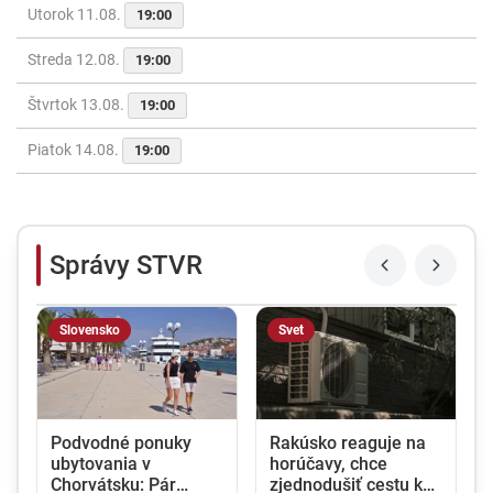
Utorok 11.08.
19:00
Streda 12.08.
19:00
Štvrtok 13.08.
19:00
Piatok 14.08.
19:00
Správy STVR
Slovensko
Svet
Podvodné ponuky
Rakúsko reaguje na
ubytovania v
horúčavy, chce
Chorvátsku: Pár
zjednodušiť cestu ku