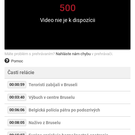
Máte problém s prehrávaním?
Nahláste nám chybu
v prehrávači.
Pomoc
Časti relácie
00:00:59
Teroristi zabíjali v Bruseli
00:03:40
Výbuch v centre Bruselu
00:06:06
Belgická polícia pátra po podozrivých
00:08:05
Naživo z Bruselu