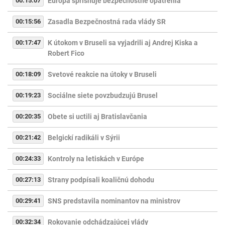
00:15:07
Európa sprísňuje bezpečnostné opatrenia
00:15:56
Zasadla Bezpečnostná rada vlády SR
00:17:47
K útokom v Bruseli sa vyjadrili aj Andrej Kiska a
Robert Fico
00:18:09
Svetové reakcie na útoky v Bruseli
00:19:23
Sociálne siete povzbudzujú Brusel
00:20:35
Obete si uctili aj Bratislavčania
00:21:42
Belgickí radikáli v Sýrii
00:24:33
Kontroly na letiskách v Európe
00:27:13
Strany podpísali koaličnú dohodu
00:29:41
SNS predstavila nominantov na ministrov
00:32:34
Rokovanie odchádzajúcej vlády