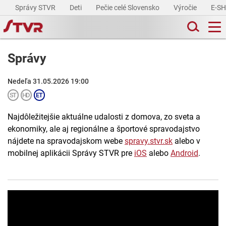
Správy STVR
Deti
Pečie celé Slovensko
Výročie
E-S
Správy
Nedeľa 31.05.2026 19:00
Najdôležitejšie aktuálne udalosti z domova, zo sveta a
ekonomiky, ale aj regionálne a športové spravodajstvo
nájdete na spravodajskom webe
spravy.stvr.sk
alebo v
mobilnej aplikácii Správy STVR pre
iOS
alebo
Android
.