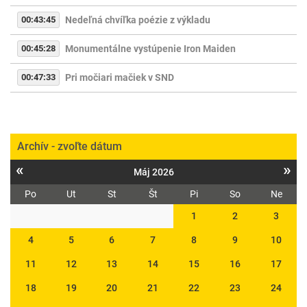
00:43:45
Nedeľná chvíľka poézie z výkladu
00:45:28
Monumentálne vystúpenie Iron Maiden
00:47:33
Pri močiari mačiek v SND
Archív - zvoľte dátum
«
»
Máj 2026
Po
Ut
St
Št
Pi
So
Ne
1
2
3
4
5
6
7
8
9
10
11
12
13
14
15
16
17
18
19
20
21
22
23
24