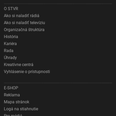
O STVR
Ako si naladiť rádiá
Ako si naladiť televíziu
Organizačná štruktúra
História
Kariéra
Rada
Úhrady
Kreatívne centrá
Vyhlásenie o prístupnosti
E-SHOP
Reklama
Mapa stránok
Logá na stiahnutie
Pre médiá