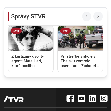
Správy STVR
Svet
Svet
Z kurtizány dvojitý
Pri streľbe v škole v
agent: Mata Hari,
Thajsku zomrelo
ktorú postihol
osem ľudí. Páchateľ
tragický osud, sa
zabil žiakov i učiteľov
narodila pred 150
a potom obrátil zbraň
rokmi
proti sebe