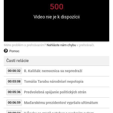
Máte problém s prehrávaním?
Nahláste nám chybu
v prehrávači.
Pomoc
Časti relácie
00:00:32
R. Kaliňák: nemocnica sa nepredraží
00:03:08
Tomáša Tarabu národniari nepotopia
00:05:36
Predvolebná spájanie politických strán
00:06:59
Maďarskému prezidentovi vypršalo ultimátum