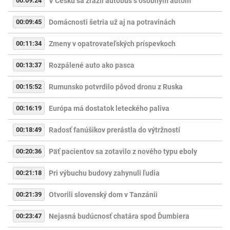
00:09:24
V Česku sa zrazil autobus s osobným autom
00:09:45
Domácnosti šetria už aj na potravinách
00:11:34
Zmeny v opatrovateľských príspevkoch
00:13:37
Rozpálené auto ako pasca
00:15:52
Rumunsko potvrdilo pôvod dronu z Ruska
00:16:19
Európa má dostatok leteckého paliva
00:18:49
Radosť fanúšikov prerástla do výtržností
00:20:36
Päť pacientov sa zotavilo z nového typu eboly
00:21:18
Pri výbuchu budovy zahynuli ľudia
00:21:39
Otvorili slovenský dom v Tanzánii
00:23:47
Nejasná budúcnosť chatára spod Ďumbiera