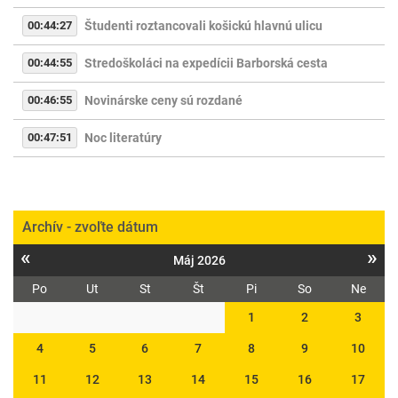
00:44:27
Študenti roztancovali košickú hlavnú ulicu
00:44:55
Stredoškoláci na expedícii Barborská cesta
00:46:55
Novinárske ceny sú rozdané
00:47:51
Noc literatúry
Archív - zvoľte dátum
«
»
Máj 2026
Po
Ut
St
Št
Pi
So
Ne
1
2
3
4
5
6
7
8
9
10
11
12
13
14
15
16
17