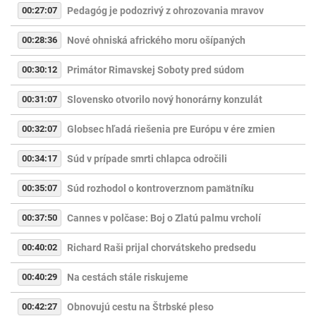
00:27:07
Pedagóg je podozrivý z ohrozovania mravov
00:28:36
Nové ohniská afrického moru ošípaných
00:30:12
Primátor Rimavskej Soboty pred súdom
00:31:07
Slovensko otvorilo nový honorárny konzulát
00:32:07
Globsec hľadá riešenia pre Európu v ére zmien
00:34:17
Súd v prípade smrti chlapca odročili
00:35:07
Súd rozhodol o kontroverznom pamätníku
00:37:50
Cannes v polčase: Boj o Zlatú palmu vrcholí
00:40:02
Richard Raši prijal chorvátskeho predsedu
00:40:29
Na cestách stále riskujeme
00:42:27
Obnovujú cestu na Štrbské pleso