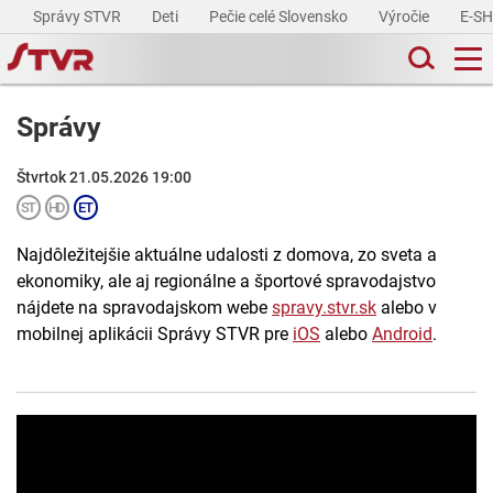
Správy STVR
Deti
Pečie celé Slovensko
Výročie
E-S
Správy
Štvrtok 21.05.2026 19:00
Najdôležitejšie aktuálne udalosti z domova, zo sveta a
ekonomiky, ale aj regionálne a športové spravodajstvo
nájdete na spravodajskom webe
spravy.stvr.sk
alebo v
mobilnej aplikácii Správy STVR pre
iOS
alebo
Android
.