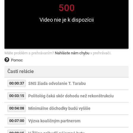
Máte problém s prehrávaním?
Nahláste nám chybu
v prehrávači.
Pomoc
Časti relácie
00:00:37
SNS žiada odvolanie T. Tarabu
00:03:15
Politológ čaká skôr dohodu než rekonštrukciu
00:04:08
Minimálne dôchodky budú vyššie
00:07:00
Výzva koaličným partnerom