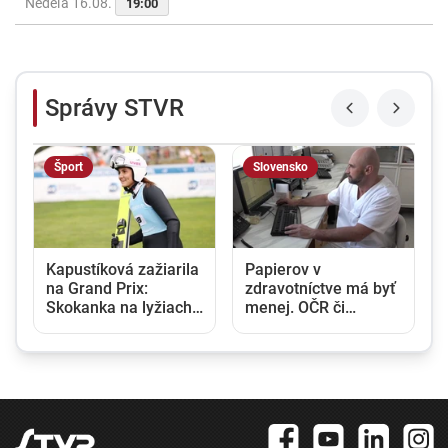
Nedeľa 16.08.
19:00
Správy STVR
Šport
Slovensko
Kapustíková zažiarila
Papierov v
na Grand Prix:
zdravotníctve má byť
Skokanka na lyžiach
menej. OČR či
vytvorila nový ženský
tehotenská knižka
slovenský rekord
budú po novom
elektronické