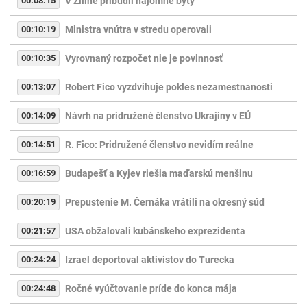
00:08:15
V Žiline pribudli nájomné byty
00:10:19
Ministra vnútra v stredu operovali
00:10:35
Vyrovnaný rozpočet nie je povinnosť
00:13:07
Robert Fico vyzdvihuje pokles nezamestnanosti
00:14:09
Návrh na pridružené členstvo Ukrajiny v EÚ
00:14:51
R. Fico: Pridružené členstvo nevidím reálne
00:16:59
Budapešť a Kyjev riešia maďarskú menšinu
00:20:19
Prepustenie M. Černáka vrátili na okresný súd
00:21:57
USA obžalovali kubánskeho exprezidenta
00:24:24
Izrael deportoval aktivistov do Turecka
00:24:48
Ročné vyúčtovanie príde do konca mája