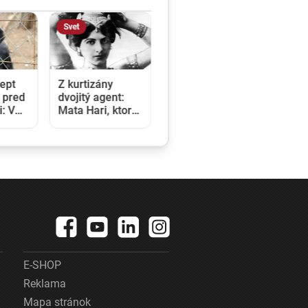
Svet
cept
Z kurtizány
 pred
dvojitý agent:
: V
Mata Hari, ktorú
órei
postihol tragický
 aj
osud, sa narodila
pred 150 rokmi
sa
E-SHOP
Reklama
Mapa stránok