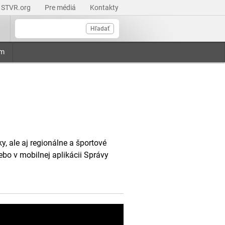
STVR.org
Pre médiá
Kontakty
Hľadať
am
, ale aj regionálne a športové
ebo v mobilnej aplikácii Správy