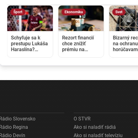
Šport
Ekonomika
Svet
Schyľuje sa k
Rezort financií
Bizarný re
prestupu Lukáša
chce znížiť
na ochranu
Haraslína?
prémiu na
horúčavami
Pražská Sparta
stavebné
Severnej K
dostala ponuku
sporenie. Po
odporúčajú
zo Saudskej
novom si
polievku zo
Arábie
sporiteľ bude
psieho mä
musieť ušetriť
väčšiu sumu
peňazí
Rádio Slovensko
O STVR
Rádio Regina
Ako si naladiť rádiá
Rádio Devín
Ako si naladiť televíziu