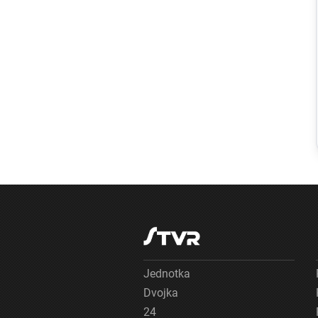
Svet
Zmeny vo
verejnoprávnych
médiách vyvolali
v Maďarsku
veľkú pozornosť.
Čo sa zmenilo po
nástupe Pétera
Magyara?
Jednotka
Dvojka
24