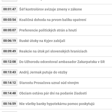
00:01:47
Šéf kontrolórov avizuje zmeny v zákone
00:03:54
Koaličná dohoda na prvom balíku opatrení
00:05:07
Preferencie politických strán a hnutí
00:06:19
Ruské útoky na Kyjev zabíjali
00:09:49
Reakcie na útok pri slovenských hraniciach
00:12:08
Do Užhorodu odcestoval ambasador Zakarpatska v SR
00:13:43
Andrij Jermak putuje do väzby
00:14:12
Starostu Prosačova uznal súd vinným
00:14:48
Obciam ostáva pár dní na podanie žiadostí
00:16:59
Nie všetky banky hypotekárnu pomoc poskytujú