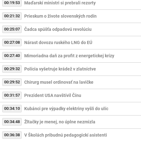
00:19:53
Maďarskí ministri si prebrali rezorty
00:21:32
Prieskum o živote slovenských rodín
00:25:07
Čadca spúšťa odpadovú revolúciu
00:27:08
Nárast dovozu ruského LNG do EÚ
00:27:40
Mimoriadna daň za profit z energetickej krízy
00:29:32
Polícia vyšetruje krádež v zlatníctve
00:29:52
Chirurg musel ordinovať na lavičke
00:31:57
Prezident USA navštívil Čínu
00:34:10
Kubánci pre výpadky elektriny vyšli do ulíc
00:34:48
Žltačky je menej, no úplne nezmizla
00:36:38
V Školách pribudnú pedagogickí asistenti