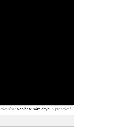
hrávaním?
Nahláste nám chybu
v prehrávači.