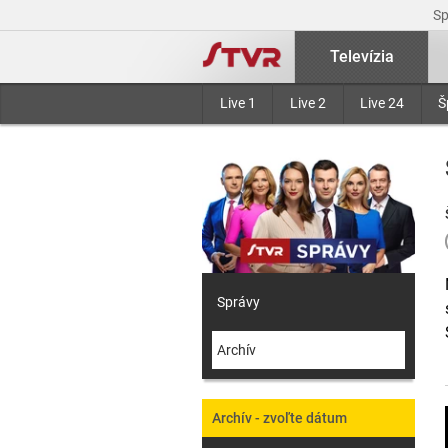
S
Televízia
Live 1
Live 2
Live 24
Š
Správy
Archív
Archív - zvoľte dátum