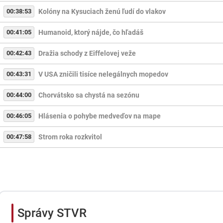
00:38:53
Kolóny na Kysuciach ženú ľudí do vlakov
00:41:05
Humanoid, ktorý nájde, čo hľadáš
00:42:43
Dražia schody z Eiffelovej veže
00:43:31
V USA zničili tisíce nelegálnych mopedov
00:44:00
Chorvátsko sa chystá na sezónu
00:46:05
Hlásenia o pohybe medveďov na mape
00:47:58
Strom roka rozkvitol
Správy STVR