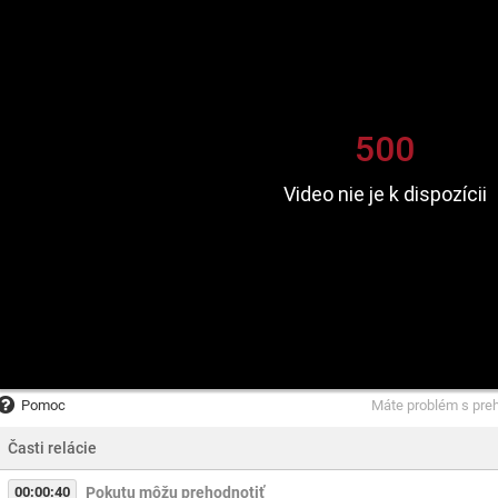
Pomoc
Máte problém s pre
Časti relácie
00:00:40
Pokutu môžu prehodnotiť