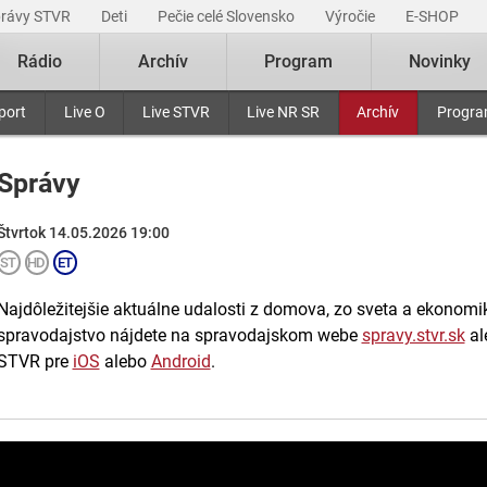
právy STVR
Deti
Pečie celé Slovensko
Výročie
E-SHOP
Rádio
Archív
Program
Novinky
port
Live O
Live STVR
Live NR SR
Archív
Progr
Správy
Štvrtok 14.05.2026 19:00
Najdôležitejšie aktuálne udalosti z domova, zo sveta a ekonomiky
spravodajstvo nájdete na spravodajskom webe
spravy.stvr.sk
al
STVR pre
iOS
alebo
Android
.