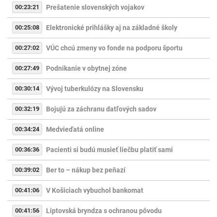
00:23:21
Prešatenie slovenských vojakov
00:25:08
Elektronické prihlášky aj na základné školy
00:27:02
VÚC chcú zmeny vo fonde na podporu športu
00:27:49
Podnikanie v obytnej zóne
00:30:14
Vývoj tuberkulózy na Slovensku
00:32:19
Bojujú za záchranu datľových sadov
00:34:24
Medvieďatá online
00:36:36
Pacienti si budú musieť liečbu platiť sami
00:39:02
Ber to – nákup bez peňazí
00:41:06
V Košiciach vybuchol bankomat
00:41:56
Liptovská bryndza s ochranou pôvodu