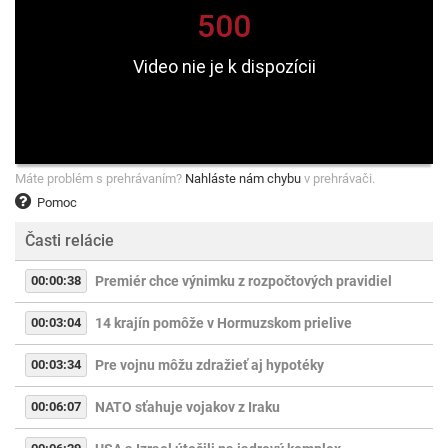
Máte problém s prehrávaním?
Nahláste nám chybu
v prehrávači.
Pomoc
Časti relácie
00:00:38
Premiér chce výnimku z rozpočtových pravidiel
00:03:04
14 krajín pomôže v Hormuzskom prielive
00:03:34
Pre vojnu môžu zdražieť aj hypotéky
00:06:07
NATO sťahuje vojakov z Iraku