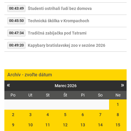
00:43:49
Študenti ostrihali ľudí bez domova
00:45:50
Technická škôlka v Krompachoch
00:47:34
Tradičná zabíjačka pod Tatrami
00:49:20
Kapybary bratislavskej zoo v sezóne 2026
Archív - zvoľte dátum
«
»
Marec 2026
Po
Ut
St
Št
Pi
So
Ne
1
2
3
4
5
6
7
8
9
10
11
12
13
14
15