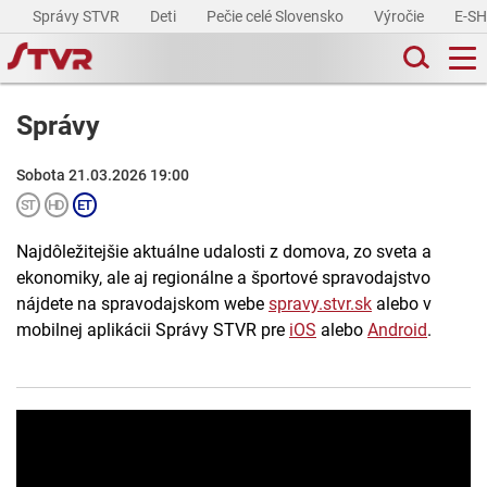
Správy STVR
Deti
Pečie celé Slovensko
Výročie
E-S
Správy
Sobota 21.03.2026 19:00
Najdôležitejšie aktuálne udalosti z domova, zo sveta a
ekonomiky, ale aj regionálne a športové spravodajstvo
nájdete na spravodajskom webe
spravy.stvr.sk
alebo v
mobilnej aplikácii Správy STVR pre
iOS
alebo
Android
.