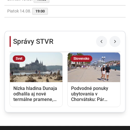
Piatok 14.08.
19:00
Správy STVR
Svet
Slovensko
Nízka hladina Dunaja
Podvodné ponuky
odhalila aj nové
ubytovania v
termálne pramene,
Chorvátsku: Pár
objav vyvoláva u
kliknutí na internete a
vedcov aj obavy
môžete prísť o
peniaze aj dovolenku