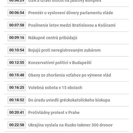
00:06:29
USA a Izrael útočili na jadrový komplex
00:06:54
Premiér o vyslovení dôvery parlamentu vláde
00:07:58
Posilnenie letov medzi Bratislavou a Košicami
00:09:16
Nákupné centrá pribúdajú
00:10:54
Bojujú proti neregistrovaným zubárom
00:12:55
Konzervatívni politici v Budapešti
00:15:48
Obavy zo zhoršenia vzťahov po výmene vlád
00:16:25
Volebná sobota v 15 obciach
00:18:52
Do úradu uviedli gréckokatolíckeho biskupa
00:20:41
Protivládny protest v Prahe
00:22:58
Ukrajina vyslala na Rusko takmer 300 dronov