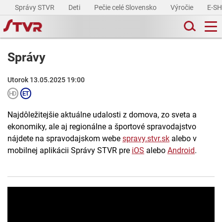
Správy STVR
Deti
Pečie celé Slovensko
Výročie
E-S
Správy
Utorok 13.05.2025 19:00
Najdôležitejšie aktuálne udalosti z domova, zo sveta a
ekonomiky, ale aj regionálne a športové spravodajstvo
nájdete na spravodajskom webe
spravy.stvr.sk
alebo v
mobilnej aplikácii Správy STVR pre
iOS
alebo
Android
.