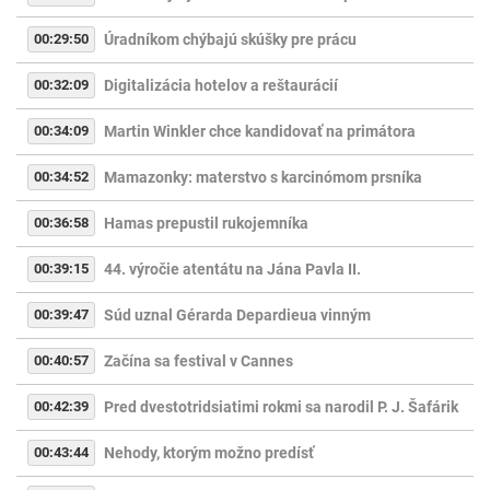
00:29:50
Úradníkom chýbajú skúšky pre prácu
00:32:09
Digitalizácia hotelov a reštaurácií
00:34:09
Martin Winkler chce kandidovať na primátora
00:34:52
Mamazonky: materstvo s karcinómom prsníka
00:36:58
Hamas prepustil rukojemníka
00:39:15
44. výročie atentátu na Jána Pavla II.
00:39:47
Súd uznal Gérarda Depardieua vinným
00:40:57
Začína sa festival v Cannes
00:42:39
Pred dvestotridsiatimi rokmi sa narodil P. J. Šafárik
00:43:44
Nehody, ktorým možno predísť