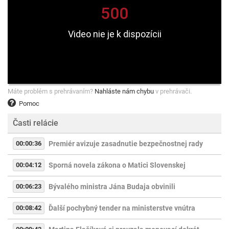
Máte problém s prehrávaním?
Nahláste nám chybu
v prehrávači.
Pomoc
Časti relácie
00:00:36
Premiér avizuje zasadnutie bezpečnostnej rady
00:04:12
Sporná novela zákona o Matici Slovenskej
00:06:23
Bývalého ministra Jána Budaja obvinili
00:08:42
Ďalší pochybný tender na ministerstve vnútra