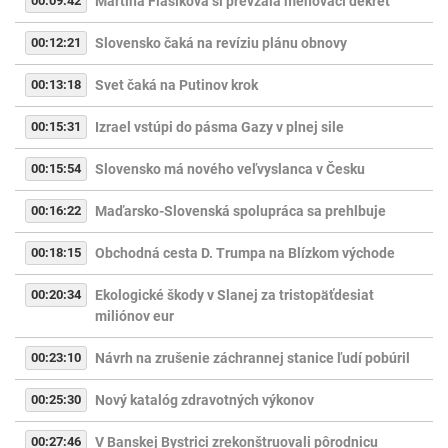
00:09:42
Martina Flašíková si prevzala menovací dekrét
00:12:21
Slovensko čaká na revíziu plánu obnovy
00:13:18
Svet čaká na Putinov krok
00:15:31
Izrael vstúpi do pásma Gazy v plnej sile
00:15:54
Slovensko má nového veľvyslanca v Česku
00:16:22
Maďarsko-Slovenská spolupráca sa prehlbuje
00:18:15
Obchodná cesta D. Trumpa na Blízkom východe
00:20:34
Ekologické škody v Slanej za tristopäťdesiat
miliónov eur
00:23:10
Návrh na zrušenie záchrannej stanice ľudí pobúril
00:25:30
Nový katalóg zdravotných výkonov
00:27:46
V Banskej Bystrici zrekonštruovali pôrodnicu