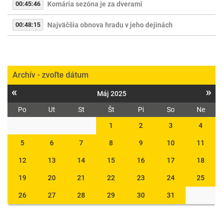
00:45:46
Komária sezóna je za dverami
00:48:15
Najväčšia obnova hradu v jeho dejinách
Archív - zvoľte dátum
«
»
Máj 2025
Po
Ut
St
Št
Pi
So
Ne
1
2
3
4
5
6
7
8
9
10
11
12
13
14
15
16
17
18
19
20
21
22
23
24
25
26
27
28
29
30
31