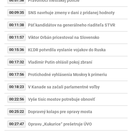
00:07:58
Právomoci mestskej polície
00:09:35
SNS navrhuje zmeny v dani z pridanej hodnoty
00:11:38
Päť kandidátov na generálneho riaditeľa STVR
00:11:57
Viktor Orbán pricestoval na Slovensko
00:15:36
KĽDR potvrdila vyslanie vojakov do Ruska
00:17:32
Vladimir Putin ohlásil pokoj zbraní
00:17:56
Protichodné vyhlásenia Moskvy k prímeriu
00:18:23
V Kanade sa začali parlamentné voľby
00:22:56
Vyše tisíc mostov potrebuje obnoviť
00:25:22
Dopravný kolaps pre opravy mosta
00:27:47
Opravu „Kukurice“ prešetruje ÚVO