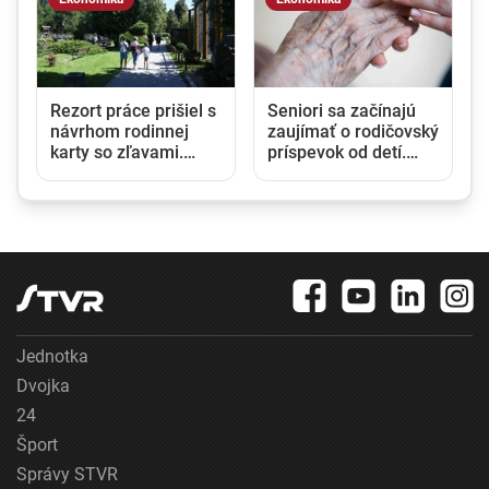
Rezort práce prišiel s
Seniori sa začínajú
návrhom rodinnej
zaujímať o rodičovský
karty so zľavami.
príspevok od detí.
Opozícia hovorí o
Daňový úrad ani
marketingovom ťahu
Sociálna poisťovňa
im informácie nedajú
Jednotka
Dvojka
24
Šport
Správy STVR