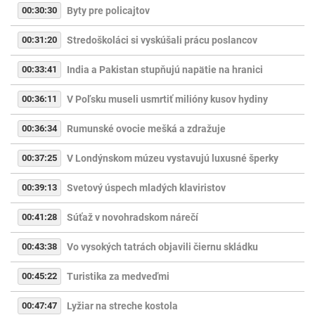
00:30:30
Byty pre policajtov
00:31:20
Stredoškoláci si vyskúšali prácu poslancov
00:33:41
India a Pakistan stupňujú napätie na hranici
00:36:11
V Poľsku museli usmrtiť milióny kusov hydiny
00:36:34
Rumunské ovocie mešká a zdražuje
00:37:25
V Londýnskom múzeu vystavujú luxusné šperky
00:39:13
Svetový úspech mladých klaviristov
00:41:28
Súťaž v novohradskom nárečí
00:43:38
Vo vysokých tatrách objavili čiernu skládku
00:45:22
Turistika za medveďmi
00:47:47
Lyžiar na streche kostola