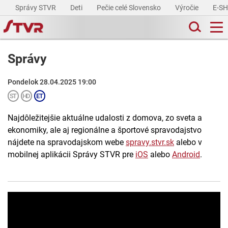
Správy STVR
Deti
Pečie celé Slovensko
Výročie
E-S
Správy
Pondelok 28.04.2025 19:00
Najdôležitejšie aktuálne udalosti z domova, zo sveta a
ekonomiky, ale aj regionálne a športové spravodajstvo
nájdete na spravodajskom webe
spravy.stvr.sk
alebo v
mobilnej aplikácii Správy STVR pre
iOS
alebo
Android
.