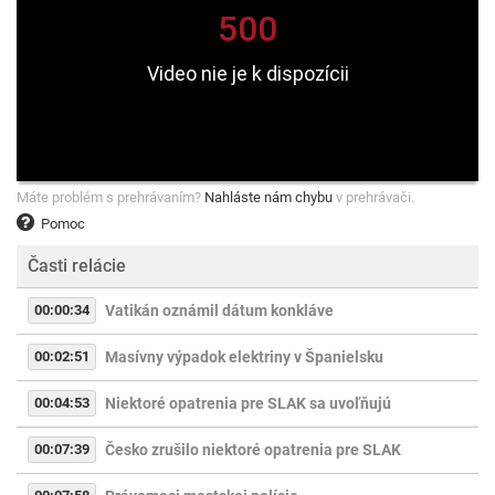
Máte problém s prehrávaním?
Nahláste nám chybu
v prehrávači.
Pomoc
Časti relácie
00:00:34
Vatikán oznámil dátum konkláve
00:02:51
Masívny výpadok elektriny v Španielsku
00:04:53
Niektoré opatrenia pre SLAK sa uvoľňujú
00:07:39
Česko zrušilo niektoré opatrenia pre SLAK