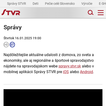
Správy STVR
Deti
Pečie celé Slovensko
Výročie
E-S
Správy
Štvrtok 16.01.2025 19:00
Najdôležitejšie aktuálne udalosti z domova, zo sveta a
ekonomiky, ale aj regionálne a športové spravodajstvo
nájdete na spravodajskom webe
spravy.stvr.sk
alebo v
mobilnej aplikácii Správy STVR pre
iOS
alebo
Android
.