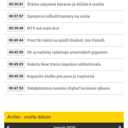
00:35:41
Štátne nájomné bývanie je bližšie k realite
00:37:57
Sprejerov odhalili kamery na ceste
00:39:49
NTS má málo krvi
00:40:44
Pred 56 rokmi sa upálil študent Jan Palach
00:42:50
EK aj naďalej vyšetruje amerických gigantov
00:45:03
Raketa New Glenn úspešne odštartovala
00:45:35
Kapacita útulku pre psov je naplnená
00:47:53
Skialpinistom nesmie chýbať lavínová výbava
Archív - zvoľte dátum
«
»
Január 2025