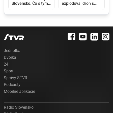
Slovensko. Čo s tým
explodoval dron s
urobí vláda a ako
výbušninami, bol
chce krajinu pripraviť
zrejme ukrajinského
na extrémy?
pôvodu
Jednotka
Dvojka
24
Šport
Správy STVR
Podcasty
Mobilné aplikácie
Rádio Slovensko