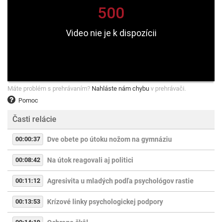
Máte problém s prehrávaním?
Nahláste nám chybu
v prehrávači.
Pomoc
Časti relácie
00:00:37
Dve obete po útoku nožom na gymnáziu
00:08:42
Na útok reagovali aj politici
00:11:12
Agresivita u mladých podľa psychológov rastie
00:13:53
Krízové linky psychologickej podpory