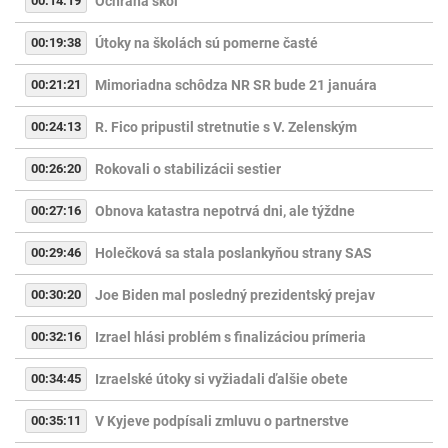
00:14:19
Ochrana škôl
00:19:38
Útoky na školách sú pomerne časté
00:21:21
Mimoriadna schôdza NR SR bude 21 januára
00:24:13
R. Fico pripustil stretnutie s V. Zelenským
00:26:20
Rokovali o stabilizácii sestier
00:27:16
Obnova katastra nepotrvá dni, ale týždne
00:29:46
Holečková sa stala poslankyňou strany SAS
00:30:20
Joe Biden mal posledný prezidentský prejav
00:32:16
Izrael hlási problém s finalizáciou prímeria
00:34:45
Izraelské útoky si vyžiadali ďalšie obete
00:35:11
V Kyjeve podpísali zmluvu o partnerstve