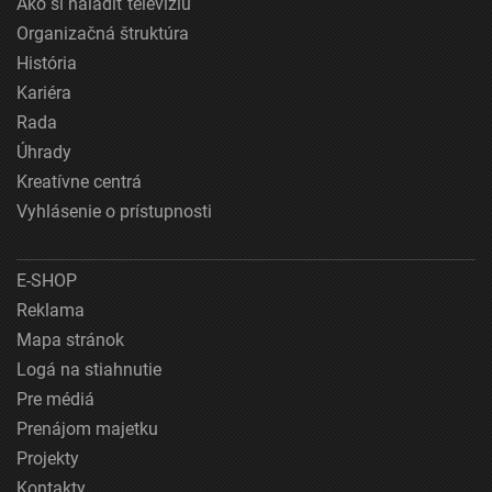
Ako si naladiť televíziu
Organizačná štruktúra
História
Kariéra
Rada
Úhrady
Kreatívne centrá
Vyhlásenie o prístupnosti
E-SHOP
Reklama
Mapa stránok
Logá na stiahnutie
Pre médiá
Prenájom majetku
Projekty
Kontakty