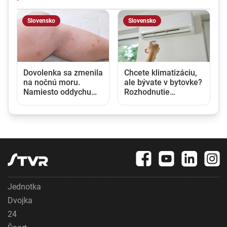
Slovensko
Slovensko
u
Dovolenka sa zmenila
Chcete klimatizáciu,
na nočnú moru.
ale bývate v bytovke?
Namiesto oddychu
Rozhodnutie
prišli štípance,
vlastníka nestačí,
neporiadok a
potrebný je aj súhlas
podozrenie na
susedov
ploštice
Jednotka
Dvojka
24