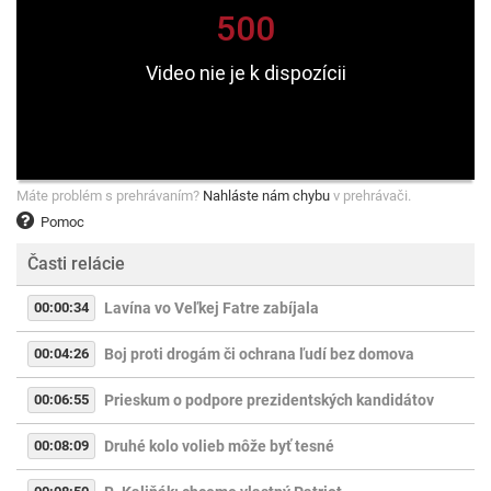
Máte problém s prehrávaním?
Nahláste nám chybu
v prehrávači.
Pomoc
Časti relácie
00:00:34
Lavína vo Veľkej Fatre zabíjala
00:04:26
Boj proti drogám či ochrana ľudí bez domova
00:06:55
Prieskum o podpore prezidentských kandidátov
00:08:09
Druhé kolo volieb môže byť tesné