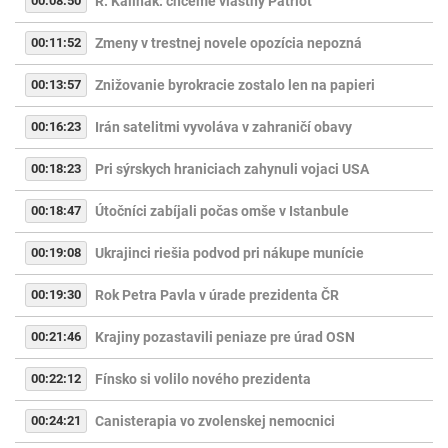
00:08:50
R. Kaliňák: chceme vlastný Patriot
00:11:52
Zmeny v trestnej novele opozícia nepozná
00:13:57
Znižovanie byrokracie zostalo len na papieri
00:16:23
Irán satelitmi vyvoláva v zahraničí obavy
00:18:23
Pri sýrskych hraniciach zahynuli vojaci USA
00:18:47
Útočníci zabíjali počas omše v Istanbule
00:19:08
Ukrajinci riešia podvod pri nákupe munície
00:19:30
Rok Petra Pavla v úrade prezidenta ČR
00:21:46
Krajiny pozastavili peniaze pre úrad OSN
00:22:12
Fínsko si volilo nového prezidenta
00:24:21
Canisterapia vo zvolenskej nemocnici