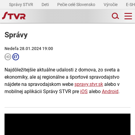
Správy STVR
Deti
Pečie celé Slovensko
Výročie
E-S
Správy
Nedeľa 28.01.2024 19:00
Najdôležitejšie aktuálne udalosti z domova, zo sveta a
ekonomiky, ale aj regionálne a športové spravodajstvo
nájdete na spravodajskom webe
spravy.stvr.sk
alebo v
mobilnej aplikácii Správy STVR pre
iOS
alebo
Android
.