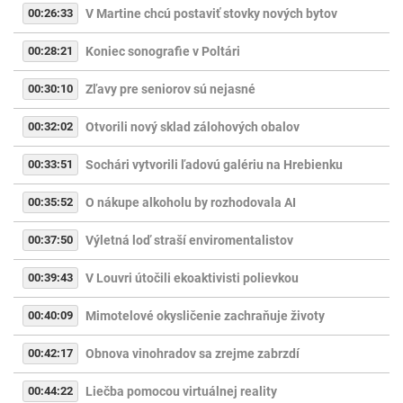
00:26:33
V Martine chcú postaviť stovky nových bytov
00:28:21
Koniec sonografie v Poltári
00:30:10
Zľavy pre seniorov sú nejasné
00:32:02
Otvorili nový sklad zálohových obalov
00:33:51
Sochári vytvorili ľadovú galériu na Hrebienku
00:35:52
O nákupe alkoholu by rozhodovala AI
00:37:50
Výletná loď straší enviromentalistov
00:39:43
V Louvri útočili ekoaktivisti polievkou
00:40:09
Mimotelové okysličenie zachraňuje životy
00:42:17
Obnova vinohradov sa zrejme zabrzdí
00:44:22
Liečba pomocou virtuálnej reality