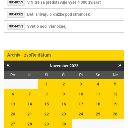
00:40:59
V Nitre sa predstavuje vyše 4 000 zvierat
00:43:02
Deti snívajú o knižke pod stromček
00:44:51
Svetlo noci Vianočnej
Archív - zvoľte dátum
«
»
November 2023
Po
Ut
St
Št
Pi
So
Ne
1
2
3
4
5
6
7
8
9
10
11
12
13
14
15
16
17
18
19
20
21
22
23
24
25
26
27
28
29
30