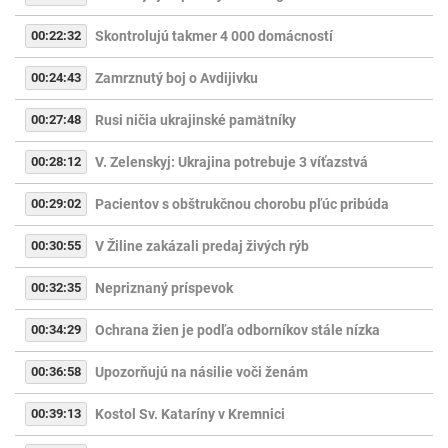
00:22:32
Skontrolujú takmer 4 000 domácností
00:24:43
Zamrznutý boj o Avdijivku
00:27:48
Rusi ničia ukrajinské pamätníky
00:28:12
V. Zelenskyj: Ukrajina potrebuje 3 víťazstvá
00:29:02
Pacientov s obštrukčnou chorobu pľúc pribúda
00:30:55
V Žiline zakázali predaj živých rýb
00:32:35
Nepriznaný príspevok
00:34:29
Ochrana žien je podľa odborníkov stále nízka
00:36:58
Upozorňujú na násilie voči ženám
00:39:13
Kostol Sv. Kataríny v Kremnici