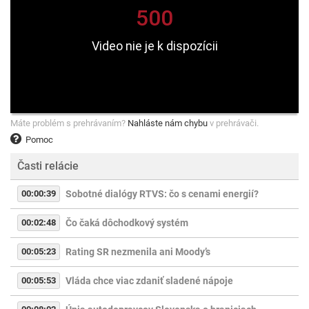
Máte problém s prehrávaním?
Nahláste nám chybu
v prehrávači.
Pomoc
Časti relácie
00:00:39
Sobotné dialógy RTVS: čo s cenami energií?
00:02:48
Čo čaká dôchodkový systém
00:05:23
Rating SR nezmenila ani Moody’s
00:05:53
Vláda chce viac zdaniť sladené nápoje