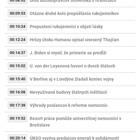
00:08:02
Únia autodopravcov Slovenska o hraniciach
00:09:53
Otázne druhé kolo prepúšťania rukojemníkov
00:10:24
Prepustení rukojemníci v objatí lásky
00:12:24
Hrôzy útoku Hamasu opísal unesený Thajčan
00:14:37
J. Biden si myslí, že prímerie sa predĺži
00:15:02
U. von der Leyenová hovorí o dvoch štátoch
00:15:40
V Berlíne aj v Londýne žiadali koniec vojny
00:16:08
Nevyužívané budovy štátnych inštitúcií
00:17:38
Výhrady poslancov k reforme nemocníc
00:19:52
Rezort práce pomôže univerzitnej nemocnici v
Bratislave
00:20:14
ÚRSO vyzýva predajcov energií k solidárnosti