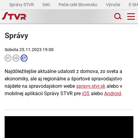
Správy STVR
Deti
Pečie celé Slovensko
Výročie
E-S
Správy
Sobota 25.11.2023 19:00
Najdôležitejšie aktuálne udalosti z domova, zo sveta a
ekonomiky, ale aj regionálne a športové spravodajstvo
nájdete na spravodajskom webe
spravy.stvr.sk
alebo v
mobilnej aplikácii Správy STVR pre
iOS
alebo
Android
.