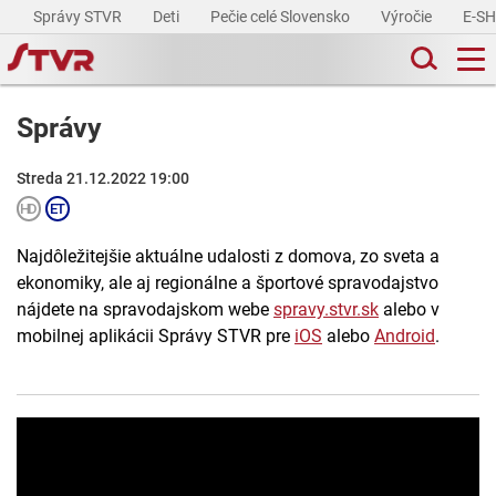
Správy STVR
Deti
Pečie celé Slovensko
Výročie
E-S
Správy
Streda 21.12.2022 19:00
Najdôležitejšie aktuálne udalosti z domova, zo sveta a
ekonomiky, ale aj regionálne a športové spravodajstvo
nájdete na spravodajskom webe
spravy.stvr.sk
alebo v
mobilnej aplikácii Správy STVR pre
iOS
alebo
Android
.