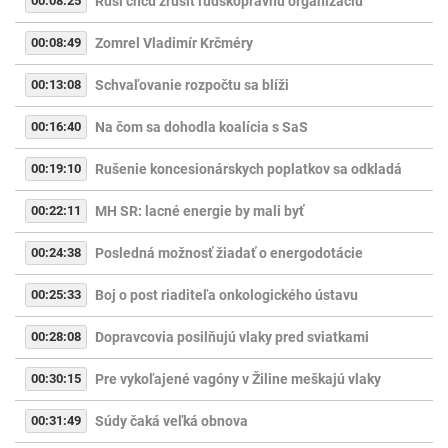
00:08:25
Rusi chcú zrušiť ľudskoprávnu organizáciu
00:08:49
Zomrel Vladimír Krčméry
00:13:08
Schvaľovanie rozpočtu sa blíži
00:16:40
Na čom sa dohodla koalícia s SaS
00:19:10
Rušenie koncesionárskych poplatkov sa odkladá
00:22:11
MH SR: lacné energie by mali byť
00:24:38
Posledná možnosť žiadať o energodotácie
00:25:33
Boj o post riaditeľa onkologického ústavu
00:28:08
Dopravcovia posilňujú vlaky pred sviatkami
00:30:15
Pre vykoľajené vagóny v Žiline meškajú vlaky
00:31:49
Súdy čaká veľká obnova