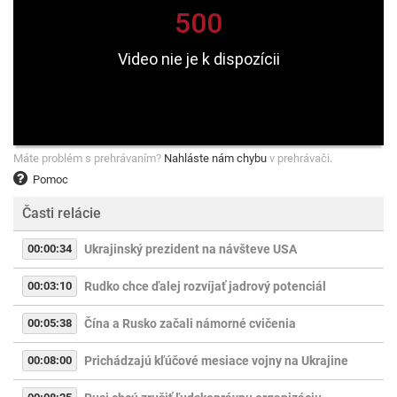
Máte problém s prehrávaním?
Nahláste nám chybu
v prehrávači.
Pomoc
Časti relácie
00:00:34
Ukrajinský prezident na návšteve USA
00:03:10
Rudko chce ďalej rozvíjať jadrový potenciál
00:05:38
Čína a Rusko začali námorné cvičenia
00:08:00
Prichádzajú kľúčové mesiace vojny na Ukrajine