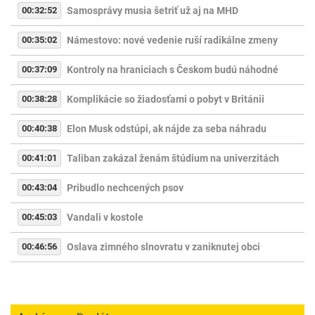
00:32:52
Samosprávy musia šetriť už aj na MHD
00:35:02
Námestovo: nové vedenie ruší radikálne zmeny
00:37:09
Kontroly na hraniciach s Českom budú náhodné
00:38:28
Komplikácie so žiadosťami o pobyt v Británii
00:40:38
Elon Musk odstúpi, ak nájde za seba náhradu
00:41:01
Taliban zakázal ženám štúdium na univerzitách
00:43:04
Pribudlo nechcených psov
00:45:03
Vandali v kostole
00:46:56
Oslava zimného slnovratu v zaniknutej obci