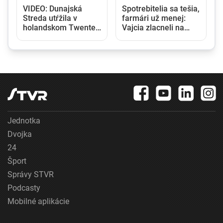
VIDEO: Dunajská
Spotrebitelia sa tešia,
Streda utŕžila v
farmári už menej:
6
holandskom Twente
Vajcia zlacneli na
debakel, v domácej
niekoľkoročné
odvete sa bude
minimum
pokúšať o nemožné
Jednotka
Dvojka
24
Šport
Správy STVR
Podcasty
Mobilné aplikácie