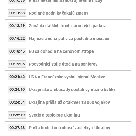
00:10:39
Klesá nezamestnanosť aj reálne mzdy
00:11:33
Rodinné podniky čakajú zmeny
00:13:59
Zonácia ďalších troch národných parkov
00:16:22
Najnižšia cena palív za posledné mesiace
00:18:45
EÚ sa dohodla na cenovom strope
00:19:05
Podvodníci stále útočia na seniorov
00:21:42
USA a Francúzsko vyslali signál Moskve
00:24:10
Ukrajinské ambasády dostali výhražné balíky
00:24:54
Ukrajina prišla už o takmer 13 000 vojakov
00:25:19
Svetlo a teplo pre Ukrajinu
00:27:53
Pošta bude kontrolovať zásielky z Ukrajiny