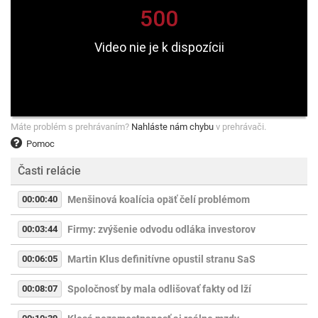
Máte problém s prehrávaním?
Nahláste nám chybu
v prehrávači.
Pomoc
Časti relácie
00:00:40
Menšinová koalícia opäť čelí problémom
00:03:44
Firmy: zvýšenie odvodu odláka investorov
00:06:05
Martin Klus definitívne opustil stranu SaS
00:08:07
Spoločnosť by mala odlišovať fakty od lží