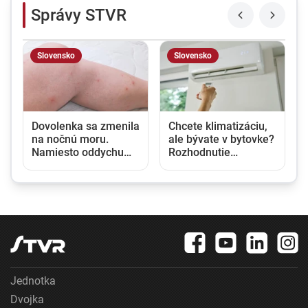
Správy STVR
Slovensko
Slovensko
u
Dovolenka sa zmenila
Chcete klimatizáciu,
na nočnú moru.
ale bývate v bytovke?
Namiesto oddychu
Rozhodnutie
prišli štípance,
vlastníka nestačí,
neporiadok a
potrebný je aj súhlas
podozrenie na
susedov
ploštice
Jednotka
Dvojka