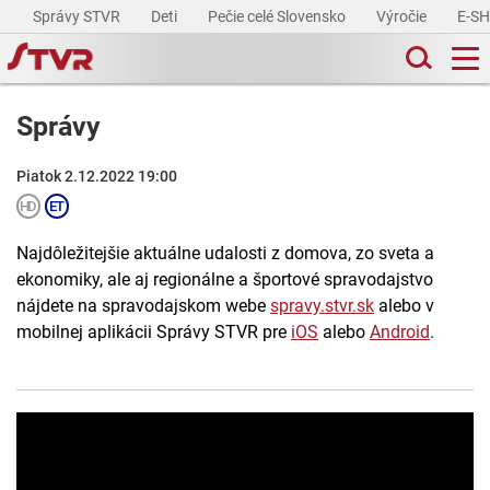
Správy STVR
Deti
Pečie celé Slovensko
Výročie
E-S
Správy
Piatok 2.12.2022 19:00
Najdôležitejšie aktuálne udalosti z domova, zo sveta a
ekonomiky, ale aj regionálne a športové spravodajstvo
nájdete na spravodajskom webe
spravy.stvr.sk
alebo v
mobilnej aplikácii Správy STVR pre
iOS
alebo
Android
.