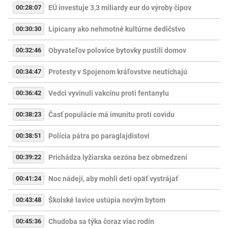
00:28:07
EÚ investuje 3,3 miliardy eur do výroby čipov
00:30:30
Lipicany ako nehmotné kultúrne dedičstvo
00:32:46
Obyvateľov polovice bytovky pustili domov
00:34:47
Protesty v Spojenom kráľovstve neutíchajú
00:36:42
Vedci vyvinuli vakcínu proti fentanylu
00:38:23
Časť populácie má imunitu proti covidu
00:38:51
Polícia pátra po paraglajdistovi
00:39:22
Prichádza lyžiarska sezóna bez obmedzení
00:41:24
Noc nádejí, aby mohli deti opäť vystrájať
00:43:48
Školské lavice ustúpia novým bytom
00:45:36
Chudoba sa týka čoraz viac rodín