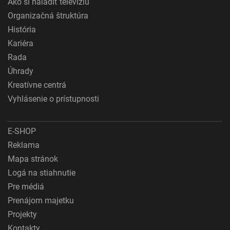
Ako si naladiť televíziu
Organizačná štruktúra
História
Kariéra
Rada
Úhrady
Kreatívne centrá
Vyhlásenie o prístupnosti
E-SHOP
Reklama
Mapa stránok
Logá na stiahnutie
Pre médiá
Prenájom majetku
Projekty
Kontakty