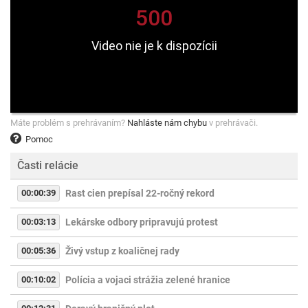
Máte problém s prehrávaním?
Nahláste nám chybu
v prehrávači.
Pomoc
Časti relácie
00:00:39
Rast cien prepísal 22-ročný rekord
00:03:13
Lekárske odbory pripravujú protest
00:05:36
Živý vstup z koaličnej rady
00:10:02
Polícia a vojaci strážia zelené hranice