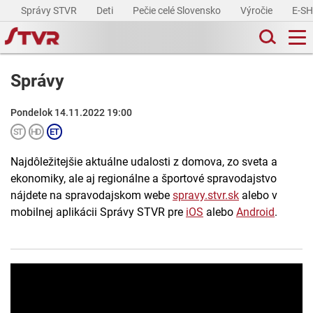
Správy STVR
Deti
Pečie celé Slovensko
Výročie
E-S
Správy
Pondelok 14.11.2022 19:00
Najdôležitejšie aktuálne udalosti z domova, zo sveta a
ekonomiky, ale aj regionálne a športové spravodajstvo
nájdete na spravodajskom webe
spravy.stvr.sk
alebo v
mobilnej aplikácii Správy STVR pre
iOS
alebo
Android
.