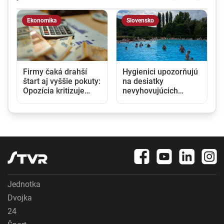
Ekonomika
Slovensko
Firmy čaká drahší
Hygienici upozorňujú
štart aj vyššie pokuty:
na desiatky
Opozícia kritizuje
nevyhovujúcich
zmeny v obchodnom
kúpalísk. K najväčším
registri, rezort
hrozbám patria
spravodlivosti ich
mykóza a kožné
obhajuje
infekcie
Jednotka
Dvojka
24