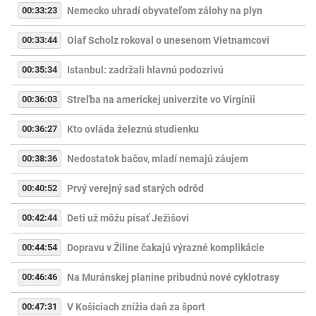
00:33:23
Nemecko uhradí obyvateľom zálohy na plyn
00:33:44
Olaf Scholz rokoval o unesenom Vietnamcovi
00:35:34
Istanbul: zadržali hlavnú podozrivú
00:36:03
Streľba na americkej univerzite vo Virgínii
00:36:27
Kto ovláda železnú studienku
00:38:36
Nedostatok bačov, mladí nemajú záujem
00:40:52
Prvý verejný sad starých odrôd
00:42:44
Deti už môžu písať Ježišovi
00:44:54
Dopravu v Žiline čakajú výrazné komplikácie
00:46:46
Na Muránskej planine pribudnú nové cyklotrasy
00:47:31
V Košiciach znížia daň za šport