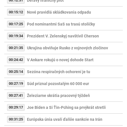
00:12:31
Deravý hraničný plot
00:15:12
Nové pravidlá skládkovania odpadu
00:17:25
Pod nominantmi SaS sa trasú stoličky
00:19:34
Prezident V. Zelenskyj navštívil Cherson
00:21:35
Ukrajina obviňuje Rusko z vojnových zločinov
00:24:42
V Ankare rokujú o novej dohode Start
00:25:14
Sezóna respiračných ochorení je tu
00:27:19
Súd priznal pozostalým 60 000 eur
00:27:41
Železiarne skrátia pracovný týždeň
00:29:17
Joe Biden a Si Ťin-Pching sa prvýkrát stretli
00:31:25
Európska únia uvalí ďalšie sankcie na Irán