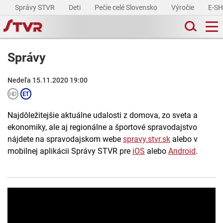
Správy STVR
Deti
Pečie celé Slovensko
Výročie
E-S
Správy
Nedeľa 15.11.2020 19:00
Najdôležitejšie aktuálne udalosti z domova, zo sveta a
ekonomiky, ale aj regionálne a športové spravodajstvo
nájdete na spravodajskom webe
spravy.stvr.sk
alebo v
mobilnej aplikácii Správy STVR pre
iOS
alebo
Android
.