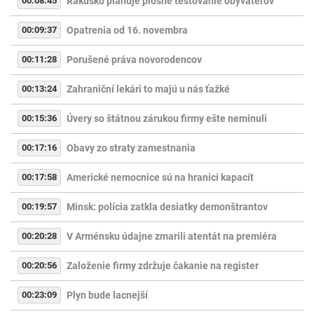
00:08:45
Rakúsko plánuje plošné testovanie obyvateľov
00:09:37
Opatrenia od 16. novembra
00:11:28
Porušené práva novorodencov
00:13:24
Zahraniční lekári to majú u nás ťažké
00:15:36
Úvery so štátnou zárukou firmy ešte neminuli
00:17:16
Obavy zo straty zamestnania
00:17:58
Americké nemocnice sú na hranici kapacít
00:19:57
Minsk: polícia zatkla desiatky demonštrantov
00:20:28
V Arménsku údajne zmarili atentát na premiéra
00:20:56
Založenie firmy zdržuje čakanie na register
00:23:09
Plyn bude lacnejší