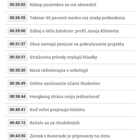
00:25:02
Nákup pozemkov sa má obmedziť
00:26:55
Takmer 40 percent medov má znaky poškodenia
00:29:00
Súboj o šéfa žalobcov: profil Juraja Klimenta
00:31:37
Obce nemajú peniaze na pokračovanie projektu
00:33:31
Strážcovia prírody zvyšujú hliadky
00:35:20
Nová rádioterapia v onkológii
00:36:49
Online vyučovanie očami študentov
00:38:44
Hongkong stráca svoju jedinečnosť
00:40:41
Keď mŕtvi prepisujú históriu
00:42:12
Bežalo sa za chudobných
00:43:55
Zámok v Kunerade je pripravený na zimu