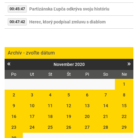
00:45:47
Partizánska Ľupča odkrýva svoju históriu
00:47:42
Herec, ktorý podpísal zmluvu s diablom
Archív - zvoľte dátum
«
»
November 2020
Po
Ut
St
Št
Pi
So
Ne
1
2
3
4
5
6
7
8
9
10
11
12
13
14
15
16
17
18
19
20
21
22
23
24
25
26
27
28
29