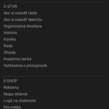
O STVR
Ako si naladiť rádiá
Ako si naladiť televíziu
Organizačná štruktúra
História
Kariéra
Rada
Úhrady
Kreatívne centrá
Vyhlásenie o prístupnosti
E-SHOP
Reklama
Mapa stránok
Logá na stiahnutie
Pre médiá