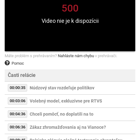
Máte problém s prehrávaním?
Nahláste nám chybu
v prehrávači.
Pomoc
Časti relácie
00:00:35
Núdzový stav rozdeľuje politikov
00:03:06
Volebný model, exkluzívne pre RTVS
00:04:36
Chceli pomôcť, no doplatili na to
00:06:36
Zákaz zhromažďovania aj na Vianoce?