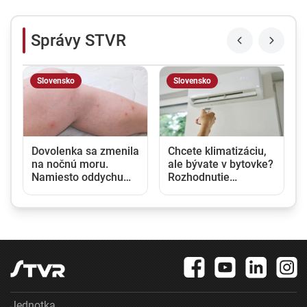
Správy STVR
Slovensko
Slovensko
u
Dovolenka sa zmenila
Chcete klimatizáciu,
na nočnú moru.
ale bývate v bytovke?
Namiesto oddychu
Rozhodnutie
prišli štípance,
vlastníka nestačí,
neporiadok a
potrebný je aj súhlas
podozrenie na
susedov
ploštice
Jednotka