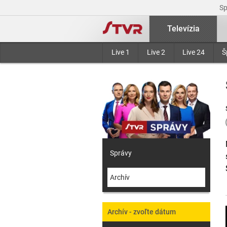
S
Televízia
Live 1
Live 2
Live 24
Š
Správy
Archív
Archív - zvoľte dátum