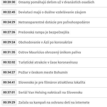
00:20:30
Omamy pomáhajú deťom už v dvanástich osadách
00:22:45
Deviataci majú o duálne vzdelávanie záujem
00:24:29
Netransparentné dotácie pre poľnohospodárov
00:27:26
Prešovská rampa je bezpečnejšia
00:29:24
Obchodovanie v Ázii po koronakríze
00:31:35
Ostrov Maurícius ohrozený únikom paliva
00:32:02
Turistické atrakcie v čase koronavírusu
00:34:27
Požiar v českom meste Bohumín
00:34:41
Slovensko je pre filmárov atraktívna lokalita
00:37:01
Seriál Van Helsing nakrúcali na Slovensku
00:39:29
Začala sa kampaň na ochranu detí na internete