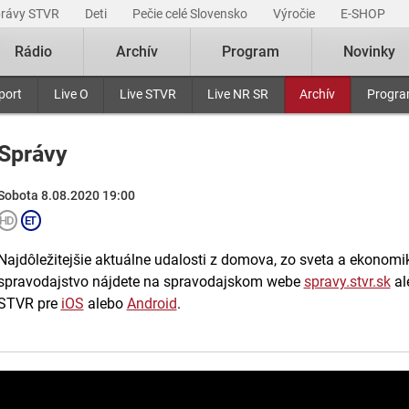
právy STVR
Deti
Pečie celé Slovensko
Výročie
E-SHOP
Rádio
Archív
Program
Novinky
port
Live O
Live STVR
Live NR SR
Archív
Progr
Správy
Sobota 8.08.2020 19:00
Najdôležitejšie aktuálne udalosti z domova, zo sveta a ekonomiky
spravodajstvo nájdete na spravodajskom webe
spravy.stvr.sk
al
STVR pre
iOS
alebo
Android
.