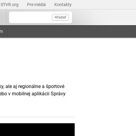
STVR.org
Pre médiá
Kontakty
Hľadať
am
, ale aj regionálne a športové
ebo v mobilnej aplikácii Správy