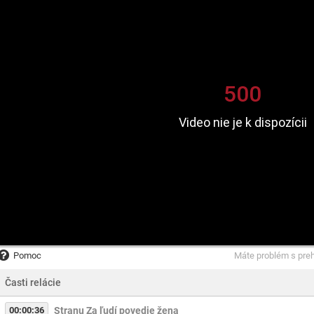
Pomoc
Máte problém s pre
Časti relácie
00:00:36
Stranu Za ľudí povedie žena