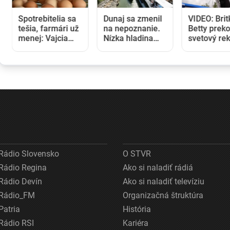
Spotrebitelia sa
Dunaj sa zmenil
VIDEO: Brit
tešia, farmári už
na nepoznanie.
Betty prek
menej: Vajcia
Nízka hladina
svetový rek
zlacneli na
blokuje lode a
V 97 rokoc
niekoľkoročné
zvyšuje náklady
stala najst
minimum
na prepravu
ženou, kto
kráčala po 
lietadla
Rádio Slovensko
O STVR
Rádio Regina
Ako si naladiť rádiá
Rádio Devín
Ako si naladiť televíziu
Rádio_FM
Organizačná štruktúra
Patria
História
Rádio RSI
Kariéra