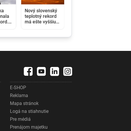
ka
Nový slovenský
onala
teplotný rekord
ord.
má ešte vyššiu
h sa
hodnotu, ako sa
aršou
pôvodne zdalo
rá
krídle
E-SHOP
Reklama
Mapa stránok
Logá na stiahnutie
Pre médiá
Prenájom majetku