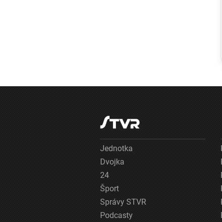
Sledujte
NAŽIVO:
Dunajská Streda
čelí v boji o
Konferenčnú ligu
favoritovi z
Holandska
Jednotka
Dvojka
24
Šport
Správy STVR
Podcasty