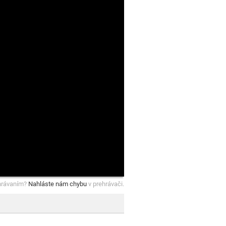
hrávaním?
Nahláste nám chybu
v prehrávači.