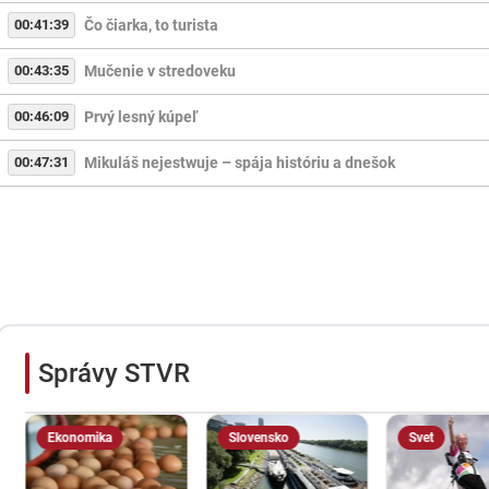
00:41:39
Čo čiarka, to turista
00:43:35
Mučenie v stredoveku
00:46:09
Prvý lesný kúpeľ
00:47:31
Mikuláš nejestwuje – spája históriu a dnešok
Správy STVR
Ekonomika
Slovensko
Svet