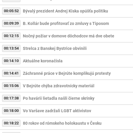
00:05:52
Bývalý prezident Andrej Kiska opúšťa politiku
00:09:39
B. Kollár bude profitovať zo zmluvy s Tiposom
00:12:15
Nočný požiar v domove dôchodcov má dve obete
00:13:54
Strelca z Banskej Bystrice obvinili
00:14:10
Aktuálne koronačísla
00:14:41
Záchranné práce v Bejrúte komplikujú protesty
00:15:06
V Bejrúte chýba zdravotnícky materiál
00:17:38
Po havárii lietadla našli čierne skrinky
00:18:00
Vo Varšave zadržali LGBT aktivistov
00:18:22
80 rokov od rómskeho holokaustu v Česku