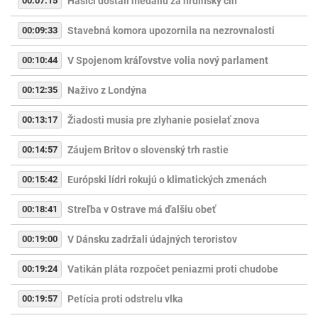
00:07:15
Hasiči dostali medailu za hrdinský čin
00:09:33
Stavebná komora upozornila na nezrovnalosti
00:10:44
V Spojenom kráľovstve volia nový parlament
00:12:35
Naživo z Londýna
00:13:17
Žiadosti musia pre zlyhanie posielať znova
00:14:57
Záujem Britov o slovenský trh rastie
00:15:42
Európski lídri rokujú o klimatických zmenách
00:18:41
Streľba v Ostrave má ďalšiu obeť
00:19:00
V Dánsku zadržali údajných teroristov
00:19:24
Vatikán pláta rozpočet peniazmi proti chudobe
00:19:57
Petícia proti odstrelu vlka