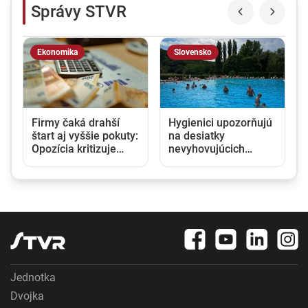
Správy STVR
Ekonomika
Slovensko
Firmy čaká drahší
Hygienici upozorňujú
štart aj vyššie pokuty:
na desiatky
Opozícia kritizuje
nevyhovujúcich
zmeny v obchodnom
kúpalísk. K najväčším
registri, rezort
hrozbám patria
spravodlivosti ich
mykóza a kožné
obhajuje
infekcie
Jednotka
Dvojka