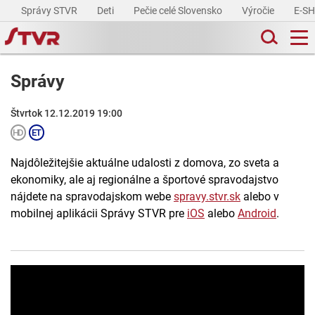
Správy STVR
Deti
Pečie celé Slovensko
Výročie
E-S
Správy
Štvrtok 12.12.2019 19:00
Najdôležitejšie aktuálne udalosti z domova, zo sveta a
ekonomiky, ale aj regionálne a športové spravodajstvo
nájdete na spravodajskom webe
spravy.stvr.sk
alebo v
mobilnej aplikácii Správy STVR pre
iOS
alebo
Android
.