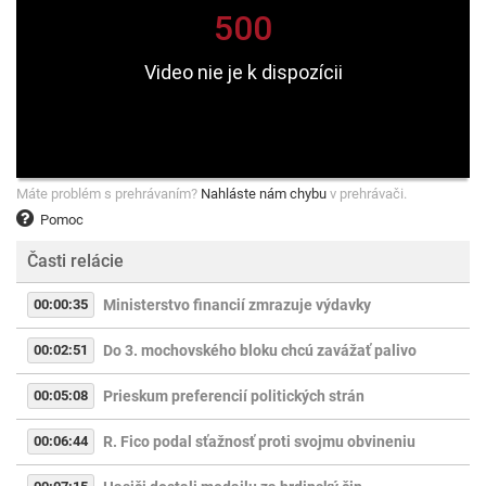
Máte problém s prehrávaním?
Nahláste nám chybu
v prehrávači.
Pomoc
Časti relácie
00:00:35
Ministerstvo financií zmrazuje výdavky
00:02:51
Do 3. mochovského bloku chcú zavážať palivo
00:05:08
Prieskum preferencií politických strán
00:06:44
R. Fico podal sťažnosť proti svojmu obvineniu