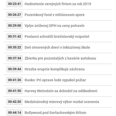
00:23:41
Hodnotenie verejných firiem za rok 2019
00:26:27
Pozemkový fond v miliónovom spore
00:29:00
Vplyv zníženej DPH na ceny potravín
00:31:42
Poslanci schválili bratislavský rozpočet
00:35:22
Deň otvorených dverí v inkluzívnej škole
00:37:34
Zbierka pre pozostalých z havárie autobusu
00:39:44
Hrozba erupcie komplikuje záchranu
00:41:26
Rusko: Pri oprave lode vypukol požiar
00:41:50
Harvey Weinstein sa dohodol na odškodnení
00:42:20
Medzinárodný mierový výbor rozdal ocenenia
00:44:14
Bollywood pod Gerlachovským štítom