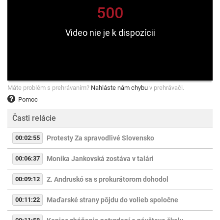
Máte problém s prehrávaním?
Nahláste nám chybu
v prehrávači.
Pomoc
Časti relácie
00:02:55
Protesty Za spravodlivé Slovensko
00:06:37
Monika Jankovská zostáva v talári
00:09:12
Z. Andruskó sa s prokurátorom dohodol
00:11:22
Maďarské strany pôjdu do volieb spoločne