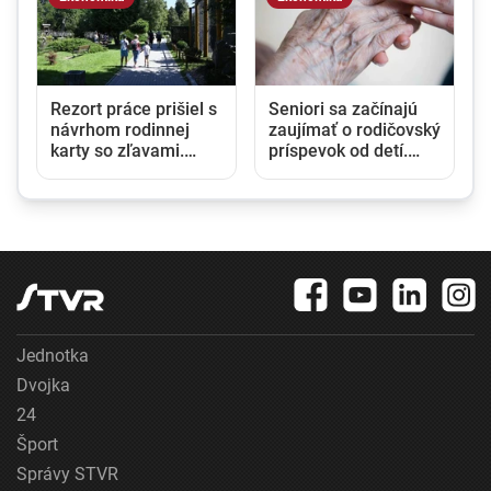
Rezort práce prišiel s
Seniori sa začínajú
návrhom rodinnej
zaujímať o rodičovský
karty so zľavami.
príspevok od detí.
Opozícia hovorí o
Daňový úrad ani
marketingovom ťahu
Sociálna poisťovňa
im informácie nedajú
Jednotka
Dvojka
24
Šport
Správy STVR