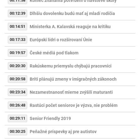
00:11:58
Koniec zháňania potvrdení o návšteve školy
00:12:39
Dlhšiu dovolenku budú mať aj mladí rodičia
00:14:51
Ministerka A. Kalavská reaguje na kritiku
00:17:33
Európski lídri o rozširovaní Únie
00:19:57
České médiá pod tlakom
00:20:30
Rakúskemu priemyslu chýbajú pracovníci
00:20:58
Briti plánujú zmeny v imigračných zákonoch
00:23:34
Nezamestnanosť mierne zvýšili maturanti
00:26:48
Rastúci počet seniorov je výzva, nie problém
00:29:11
Senior Friendly 2019
00:30:25
Peňažné príspevky aj pre autistov