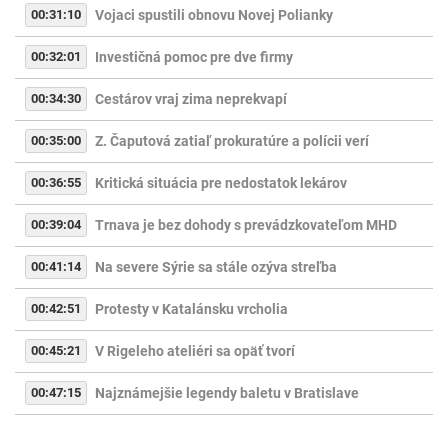
00:31:10
Vojaci spustili obnovu Novej Polianky
00:32:01
Investičná pomoc pre dve firmy
00:34:30
Cestárov vraj zima neprekvapí
00:35:00
Z. Čaputová zatiaľ prokuratúre a polícii verí
00:36:55
Kritická situácia pre nedostatok lekárov
00:39:04
Trnava je bez dohody s prevádzkovateľom MHD
00:41:14
Na severe Sýrie sa stále ozýva streľba
00:42:51
Protesty v Katalánsku vrcholia
00:45:21
V Rigeleho ateliéri sa opäť tvorí
00:47:15
Najznámejšie legendy baletu v Bratislave