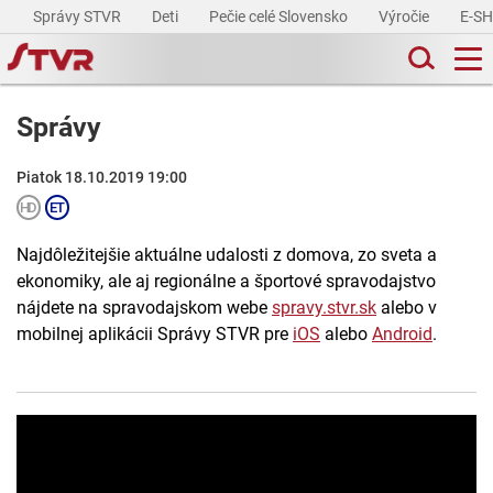
Správy STVR
Deti
Pečie celé Slovensko
Výročie
E-S
Správy
Piatok 18.10.2019 19:00
Najdôležitejšie aktuálne udalosti z domova, zo sveta a
ekonomiky, ale aj regionálne a športové spravodajstvo
nájdete na spravodajskom webe
spravy.stvr.sk
alebo v
mobilnej aplikácii Správy STVR pre
iOS
alebo
Android
.