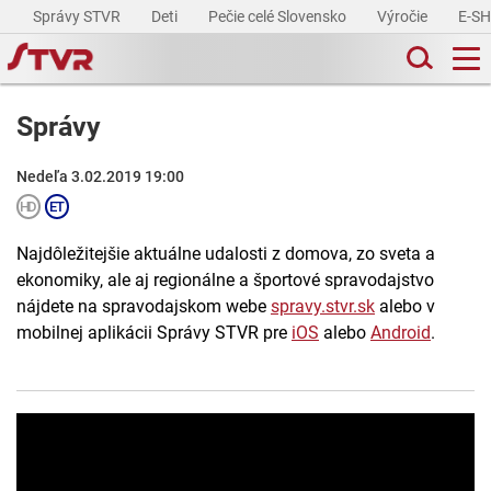
Správy STVR
Deti
Pečie celé Slovensko
Výročie
E-S
Správy
Nedeľa 3.02.2019 19:00
Najdôležitejšie aktuálne udalosti z domova, zo sveta a
ekonomiky, ale aj regionálne a športové spravodajstvo
nájdete na spravodajskom webe
spravy.stvr.sk
alebo v
mobilnej aplikácii Správy STVR pre
iOS
alebo
Android
.