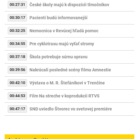
00:27:31
České školy majú k dispozícii tlmočníkov
00:30:17
Pacienti budú informovanejší
00:32:25
Nemocnica v Revúcej hľadá pomoc
00:34:55
Pre cyklotrasu majú vyťať stromy
00:37:18
Škola potrebuje súrnu opravu
00:39:56
Nakrúcali posledné scény filmu Amnestie
00:42:10
Výstava o M. R. Štefánikovi v Trenčíne
00:44:53
Film Na streche v koprodukcii RTVS
00:47:17
SND uviedlo Štvorec vo svetovej premiére