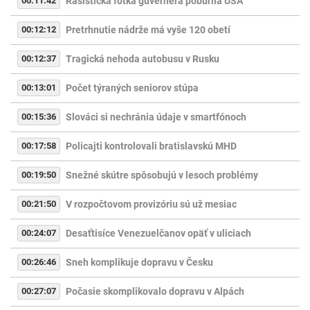
00:11:42
Rasistická fotka guvernéra pobúrila USA
00:12:12
Pretrhnutie nádrže má vyše 120 obetí
00:12:37
Tragická nehoda autobusu v Rusku
00:13:01
Počet týraných seniorov stúpa
00:15:36
Slováci si nechránia údaje v smartfónoch
00:17:58
Policajti kontrolovali bratislavskú MHD
00:19:50
Snežné skútre spôsobujú v lesoch problémy
00:21:50
V rozpočtovom provizóriu sú už mesiac
00:24:07
Desaťtisíce Venezuelčanov opäť v uliciach
00:26:46
Sneh komplikuje dopravu v Česku
00:27:07
Počasie skomplikovalo dopravu v Alpách