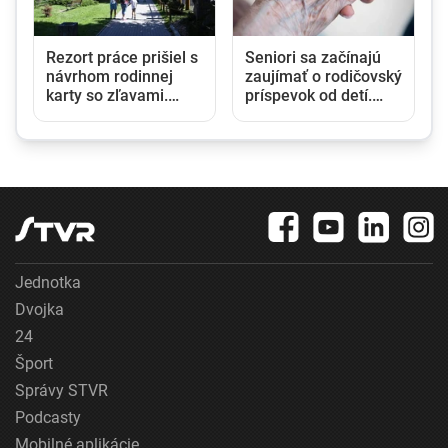
Rezort práce prišiel s
Seniori sa začínajú
návrhom rodinnej
zaujímať o rodičovský
karty so zľavami.
príspevok od detí.
Opozícia hovorí o
Daňový úrad ani
marketingovom ťahu
Sociálna poisťovňa
im informácie nedajú
Jednotka
Dvojka
24
Šport
Správy STVR
Podcasty
Mobilné aplikácie