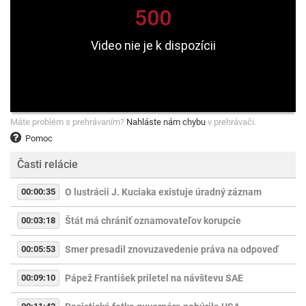
Máte problém s prehrávaním?
Nahláste nám chybu
v prehrávači.
Pomoc
Časti relácie
00:00:35
O lustrácii J. Kuciaka existuje úradný záznam
00:03:18
Štát má chrániť oznamovateľov korupcie
00:05:53
Smer presadil znovuzavedenie práva na odpoveď
00:09:10
Pápež František priletel na návštevu SAE