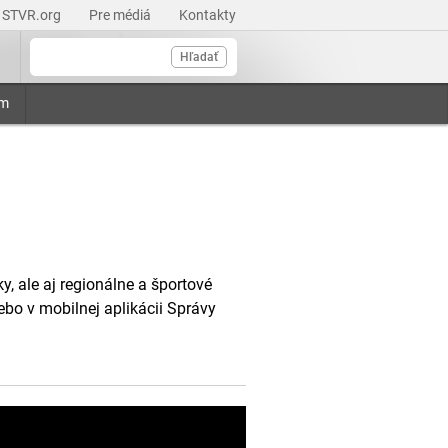
STVR.org
Pre médiá
Kontakty
Hľadať
am
, ale aj regionálne a športové
ebo v mobilnej aplikácii Správy