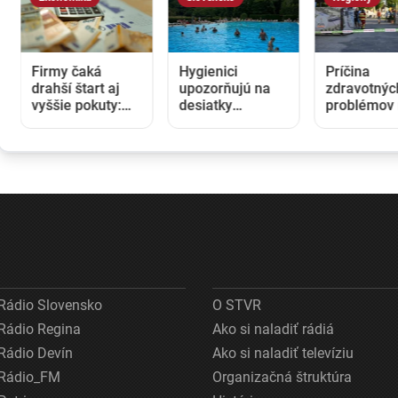
Firmy čaká
Hygienici
Príčina
drahší štart aj
upozorňujú na
zdravotnýc
vyššie pokuty:
desiatky
problémov
Opozícia kritizuje
nevyhovujúcich
kúpalisku v
zmeny v
kúpalísk. K
Diakovciac
obchodnom
najväčším
ostáva nej
registri, rezort
hrozbám patria
Kontrola
spravodlivosti
mykóza a kožné
nepotvrdila
ich obhajuje
infekcie
nebezpečn
látky
Rádio Slovensko
O STVR
Rádio Regina
Ako si naladiť rádiá
Rádio Devín
Ako si naladiť televíziu
Rádio_FM
Organizačná štruktúra