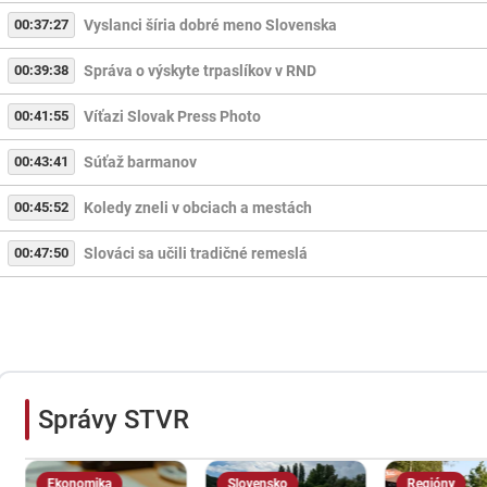
00:37:27
Vyslanci šíria dobré meno Slovenska
00:39:38
Správa o výskyte trpaslíkov v RND
00:41:55
Víťazi Slovak Press Photo
00:43:41
Súťaž barmanov
00:45:52
Koledy zneli v obciach a mestách
00:47:50
Slováci sa učili tradičné remeslá
Správy STVR
Ekonomika
Slovensko
Regióny