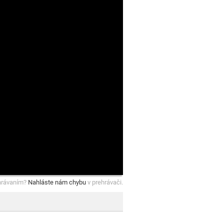
hrávaním?
Nahláste nám chybu
v prehrávači.