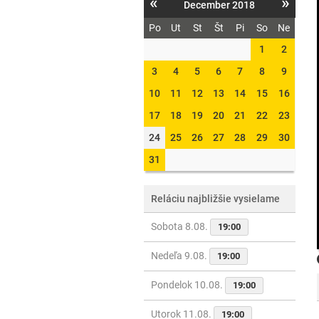
«
»
December 2018
Po
Ut
St
Št
Pi
So
Ne
1
2
3
4
5
6
7
8
9
10
11
12
13
14
15
16
17
18
19
20
21
22
23
24
25
26
27
28
29
30
31
Reláciu najbližšie vysielame
Sobota 8.08.
19:00
Nedeľa 9.08.
19:00
Pondelok 10.08.
19:00
Utorok 11.08.
19:00