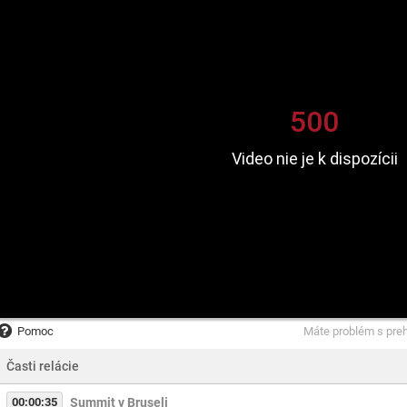
Pomoc
Máte problém s pre
Časti relácie
00:00:35
Summit v Bruseli