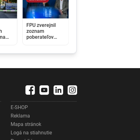
FPU zverejnil
h
zoznam
 na
poberateľov
dotácií. Tí tvrdia,
h
že čísla nesedia
asná.
a fond sa ním
snaží prekryť
škandály
é
E-SHOP
Reklama
Mapa stránok
Logá na stiahnutie