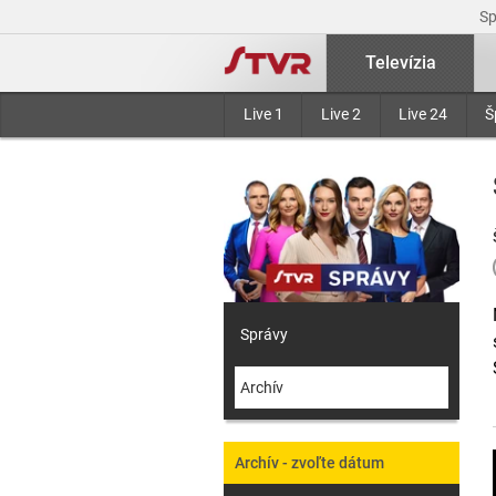
S
Televízia
Live 1
Live 2
Live 24
Š
Správy
Archív
Archív - zvoľte dátum