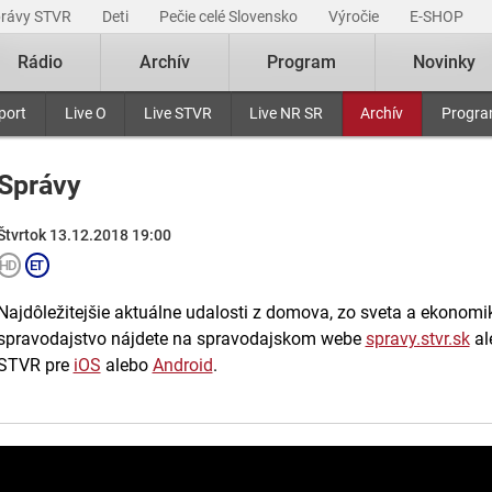
právy STVR
Deti
Pečie celé Slovensko
Výročie
E-SHOP
Rádio
Archív
Program
Novinky
port
Live O
Live STVR
Live NR SR
Archív
Progr
Správy
Štvrtok 13.12.2018 19:00
Najdôležitejšie aktuálne udalosti z domova, zo sveta a ekonomiky
spravodajstvo nájdete na spravodajskom webe
spravy.stvr.sk
al
STVR pre
iOS
alebo
Android
.