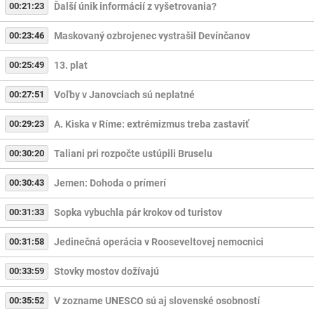
00:21:23
Ďalší únik informácií z vyšetrovania?
00:23:46
Maskovaný ozbrojenec vystrašil Devínčanov
00:25:49
13. plat
00:27:51
Voľby v Janovciach sú neplatné
00:29:23
A. Kiska v Ríme: extrémizmus treba zastaviť
00:30:20
Taliani pri rozpočte ustúpili Bruselu
00:30:43
Jemen: Dohoda o prímerí
00:31:33
Sopka vybuchla pár krokov od turistov
00:31:58
Jedinečná operácia v Rooseveltovej nemocnici
00:33:59
Stovky mostov dožívajú
00:35:52
V zozname UNESCO sú aj slovenské osobností