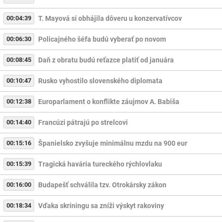
00:04:39
T. Mayová si obhájila dôveru u konzervatívcov
00:06:30
Policajného šéfa budú vyberať po novom
00:08:45
Daň z obratu budú reťazce platiť od januára
00:10:47
Rusko vyhostilo slovenského diplomata
00:12:38
Europarlament o konflikte záujmov A. Babiša
00:14:40
Francúzi pátrajú po strelcovi
00:15:16
Španielsko zvyšuje minimálnu mzdu na 900 eur
00:15:39
Tragická havária tureckého rýchlovlaku
00:16:00
Budapešť schválila tzv. Otrokársky zákon
00:18:34
Vďaka skríningu sa zníži výskyt rakoviny