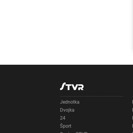
VIDEO: Pri
Rimavskej
Sobote
spozorovali
úkaz, ktorý
pripomínal
tornádo. Vidieť
ho bolo na
kilometre
Jednotka
Dvojka
24
Šport