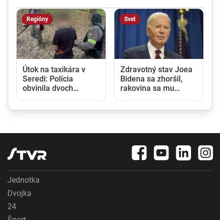
Regióny
Svet
Útok na taxikára v
Zdravotný stav Joea
Seredi: Polícia
Bidena sa zhoršil,
obvinila dvoch
rakovina sa mu
í
mladíkov z pokusu o
rozšírila do celého
vraždu
tela
Jednotka
Dvojka
24
Šport