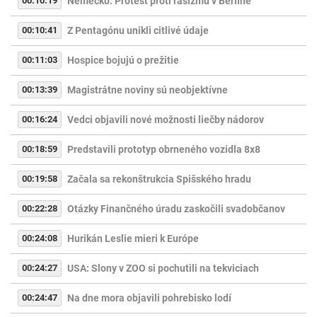
00:10:19
Nemecko: Protest proti rasizmu v Berlíne
00:10:41
Z Pentagónu unikli citlivé údaje
00:11:03
Hospice bojujú o prežitie
00:13:39
Magistrátne noviny sú neobjektívne
00:16:24
Vedci objavili nové možnosti liečby nádorov
00:18:59
Predstavili prototyp obrneného vozidla 8x8
00:19:58
Začala sa rekonštrukcia Spišského hradu
00:22:28
Otázky Finančného úradu zaskočili svadobčanov
00:24:08
Hurikán Leslie mieri k Európe
00:24:27
USA: Slony v ZOO si pochutili na tekviciach
00:24:47
Na dne mora objavili pohrebisko lodí