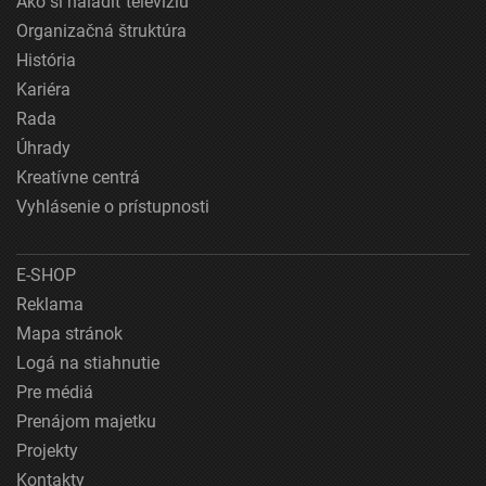
Ako si naladiť televíziu
Organizačná štruktúra
História
Kariéra
Rada
Úhrady
Kreatívne centrá
Vyhlásenie o prístupnosti
E-SHOP
Reklama
Mapa stránok
Logá na stiahnutie
Pre médiá
Prenájom majetku
Projekty
Kontakty