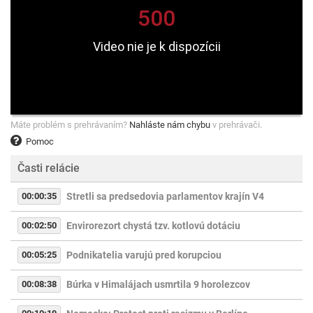
Máte problém s prehrávaním?
Nahláste nám chybu
v prehrávači.
Pomoc
Časti relácie
00:00:35
Stretli sa predsedovia parlamentov krajín V4
00:02:50
Envirorezort chystá tzv. kotlovú dotáciu
00:05:25
Podnikatelia varujú pred korupciou
00:08:38
Búrka v Himalájach usmrtila 9 horolezcov