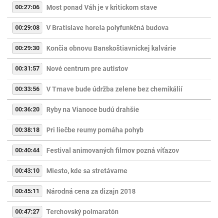
00:27:06
Most ponad Váh je v kritickom stave
00:29:08
V Bratislave horela polyfunkčná budova
00:29:30
Končia obnovu Banskoštiavnickej kalvárie
00:31:57
Nové centrum pre autistov
00:33:56
V Trnave bude údržba zelene bez chemikálií
00:36:20
Ryby na Vianoce budú drahšie
00:38:18
Pri liečbe reumy pomáha pohyb
00:40:44
Festival animovaných filmov pozná víťazov
00:43:10
Miesto, kde sa stretávame
00:45:11
Národná cena za dizajn 2018
00:47:27
Terchovský polmaratón