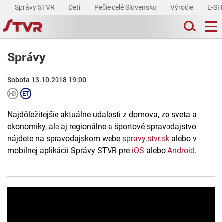
Správy STVR
Deti
Pečie celé Slovensko
Výročie
E-S
Správy
Sobota 13.10.2018 19:00
Najdôležitejšie aktuálne udalosti z domova, zo sveta a
ekonomiky, ale aj regionálne a športové spravodajstvo
nájdete na spravodajskom webe
spravy.stvr.sk
alebo v
mobilnej aplikácii Správy STVR pre
iOS
alebo
Android
.