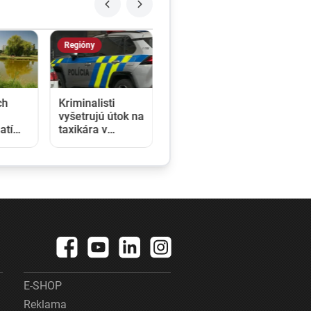
Regióny
ch
Kriminalisti
vyšetrujú útok na
atí
taxikára v
nia.
Seredi, s
halili
vážnymi
skyt
zraneniami
skončil v
nemocnici
E-SHOP
Reklama