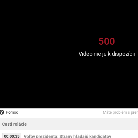
Pomoc
Máte problém s pre
Časti relácie
00:00:35
Voľby prezidenta: Strany hľadajú kandidátov