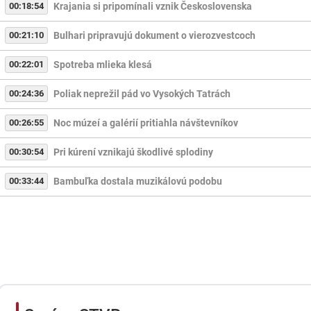
00:18:54
Krajania si pripomínali vznik Československa
00:21:10
Bulhari pripravujú dokument o vierozvestcoch
00:22:01
Spotreba mlieka klesá
00:24:36
Poliak neprežil pád vo Vysokých Tatrách
00:26:55
Noc múzeí a galérií pritiahla návštevníkov
00:30:54
Pri kúrení vznikajú škodlivé splodiny
00:33:44
Bambuľka dostala muzikálovú podobu