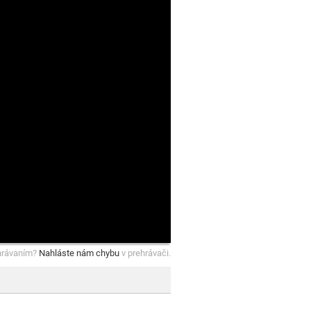
hrávaním?
Nahláste nám chybu
v prehrávači.