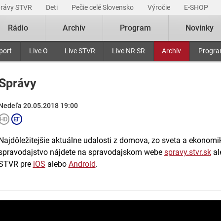
právy STVR
Deti
Pečie celé Slovensko
Výročie
E-SHOP
Rádio
Archív
Program
Novinky
port
Live O
Live STVR
Live NR SR
Archív
Progr
Správy
Nedeľa 20.05.2018 19:00
Najdôležitejšie aktuálne udalosti z domova, zo sveta a ekonomiky
spravodajstvo nájdete na spravodajskom webe
spravy.stvr.sk
al
STVR pre
iOS
alebo
Android
.