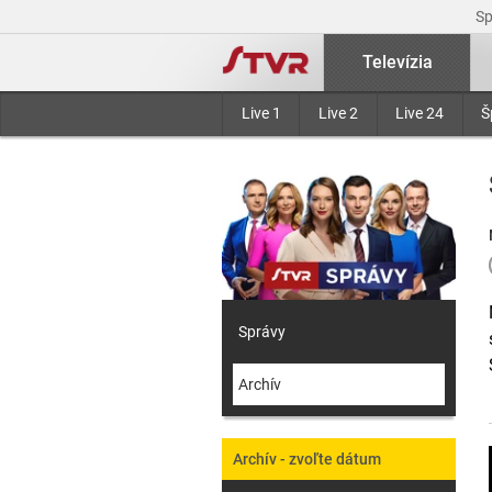
S
Televízia
Live 1
Live 2
Live 24
Š
Správy
Archív
Archív - zvoľte dátum