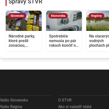
Správy STVR
Slovensko
Ekonomika
Regióny
Národné parky,
Spotrebiče
Na viacerý
ktoré prešli
nemusia po pár
vodných
zonáciou,
rokoch končiť na
plochách pl
preberajú
smetisku. EÚ
zákaz kúpa
vlastníctvo
posilňuje právo
Kontroly od
pozemkov.
na opravu
zvýšený vý
Ministri Taraba a
baktérií
Takáč podpísali
memorandum
Rádio Slovensko
O STVR
Rádio Regina
Ako si naladiť rádiá