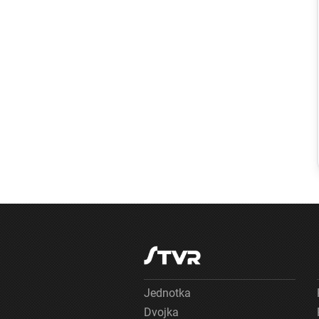
Slovensko
Počasie znova
prepisuje
históriu: V obci
Štrkovec zrejme
namerali nový
teplotný rekord
Jednotka
Dvojka