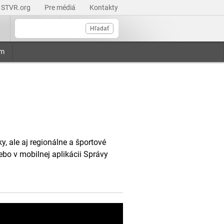
STVR.org
Pre médiá
Kontakty
Hľadať
am
, ale aj regionálne a športové
ebo v mobilnej aplikácii Správy