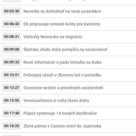
00:03:30
Nevedia sa dohodnúť na cene pozemkov
00:06:42
EK pripravuje emisné kvóty pre kamióny
00:08:31
Výdavky Nemecka na migráciu
00:09:08
Škótska vláda stále pomýšľa na nezávislosť
00:09:32
Nové informácie o páde lietadla na Kube
00:10:21
Policajný zásah v Zborove bol v poriadku
00:13:27
Ocenenie sestier a pôrodných asistentiek
00:15:55
Venezuelčania si volia hlavu štátu
00:17:48
Pápež vymenuje 14 nových kardinálov
00:18:25
Zlatá palma z Cannes mieri do Japonska