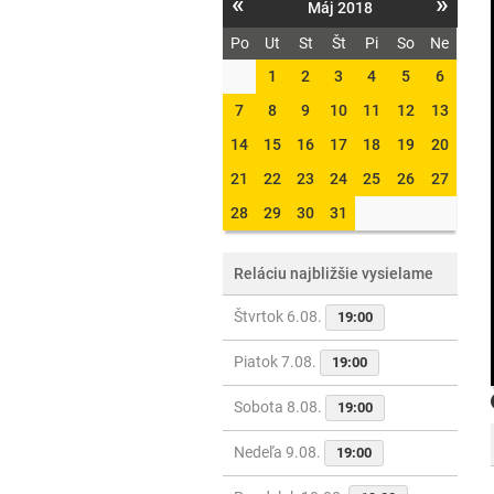
«
»
Máj 2018
Po
Ut
St
Št
Pi
So
Ne
1
2
3
4
5
6
7
8
9
10
11
12
13
14
15
16
17
18
19
20
21
22
23
24
25
26
27
28
29
30
31
Reláciu najbližšie vysielame
Štvrtok 6.08.
19:00
Piatok 7.08.
19:00
Sobota 8.08.
19:00
Nedeľa 9.08.
19:00