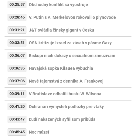
00:25:57
Obchodný konflikt sa vyostruje
00:28:46
V. Putin s A. Merkelovou rokovali o plynovode
00:31:21
J&T ovládla čínsky gigant v Česku
00:33:51
OSN kritizuje Izrael za zásah v pásme Gazy
00:36:07
Biskupi ničili dôkazy o sexuálnom zneužívaní
00:36:35
Havajská sopka Kilauea vybuchla
00:37:06
Nové tajomstvá z denníka A. Frankovej
00:39:11
V Bratislave odhalili bustu W. Wilsona
00:41:20
Ochranári vymysleli podložky pre vtáky
00:43:47
Ľudí nakazených syfilisom pribúda
00:45:45
Noc múzeí