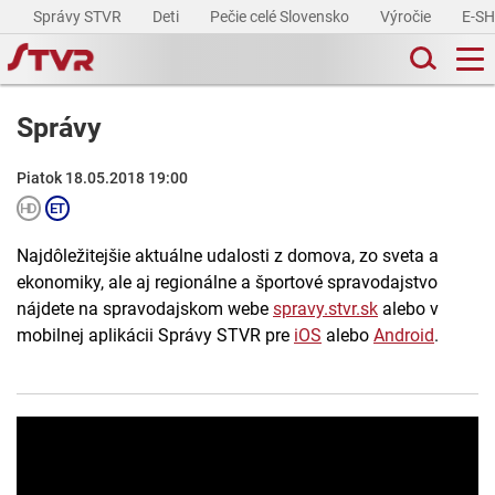
Správy STVR
Deti
Pečie celé Slovensko
Výročie
E-S
Správy
Piatok 18.05.2018 19:00
Najdôležitejšie aktuálne udalosti z domova, zo sveta a
ekonomiky, ale aj regionálne a športové spravodajstvo
nájdete na spravodajskom webe
spravy.stvr.sk
alebo v
mobilnej aplikácii Správy STVR pre
iOS
alebo
Android
.