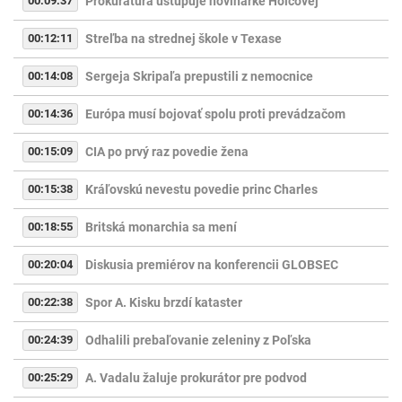
00:09:37
Prokuratúra ustupuje novinárke Holcovej
00:12:11
Streľba na strednej škole v Texase
00:14:08
Sergeja Skripaľa prepustili z nemocnice
00:14:36
Európa musí bojovať spolu proti prevádzačom
00:15:09
CIA po prvý raz povedie žena
00:15:38
Kráľovskú nevestu povedie princ Charles
00:18:55
Britská monarchia sa mení
00:20:04
Diskusia premiérov na konferencii GLOBSEC
00:22:38
Spor A. Kisku brzdí kataster
00:24:39
Odhalili prebaľovanie zeleniny z Poľska
00:25:29
A. Vadalu žaluje prokurátor pre podvod