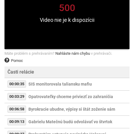
Máte problém s prehrávaním?
Nahláste nám chybu
v prehrávači.
Pomoc
Časti relácie
00:00:35
SIS monitorovala taliansku mafiu
00:03:29
Opatrovateľky chceme priviezť zo zahraničia
00:06:58
Byrokracie ubudne, výpisy si štát zoženie sám
00:09:13
Gabrielu Matečnú budú odvolávať vo štvrtok