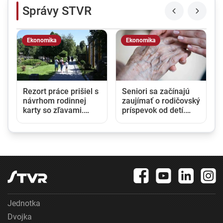
Správy STVR
Ekonomika
Ekonomika
Rezort práce prišiel s
Seniori sa začínajú
návrhom rodinnej
zaujímať o rodičovský
karty so zľavami.
príspevok od detí.
Opozícia hovorí o
Daňový úrad ani
marketingovom ťahu
Sociálna poisťovňa
im informácie nedajú
Jednotka
Dvojka