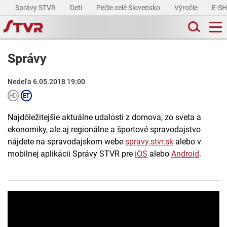
Správy STVR
Deti
Pečie celé Slovensko
Výročie
E-S
Správy
Nedeľa 6.05.2018 19:00
Najdôležitejšie aktuálne udalosti z domova, zo sveta a
ekonomiky, ale aj regionálne a športové spravodajstvo
nájdete na spravodajskom webe
spravy.stvr.sk
alebo v
mobilnej aplikácii Správy STVR pre
iOS
alebo
Android
.