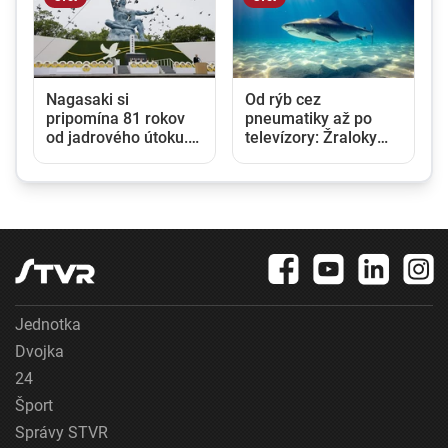
Nagasaki si
Od rýb cez
pripomína 81 rokov
pneumatiky až po
od jadrového útoku.
televízory: Žraloky
Japonsko varuje pred
tigrie zjedia všetko, v
rastúcim rizikom
ich žalúdkoch našli
jadrovej vojny
vedci prekvapivé
predmety
Jednotka
Dvojka
24
Šport
Správy STVR