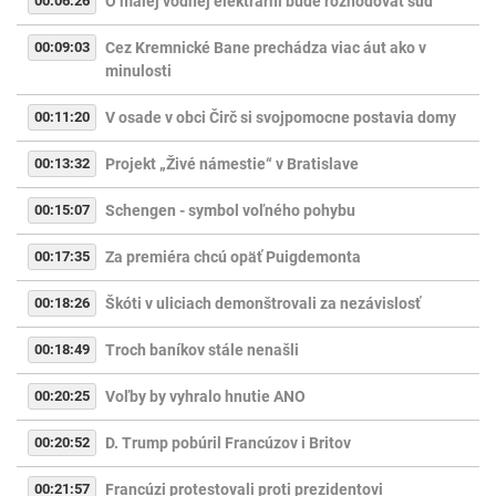
00:06:26
O malej vodnej elektrárni bude rozhodovať súd
00:09:03
Cez Kremnické Bane prechádza viac áut ako v
minulosti
00:11:20
V osade v obci Čirč si svojpomocne postavia domy
00:13:32
Projekt „Živé námestie“ v Bratislave
00:15:07
Schengen - symbol voľného pohybu
00:17:35
Za premiéra chcú opäť Puigdemonta
00:18:26
Škóti v uliciach demonštrovali za nezávislosť
00:18:49
Troch baníkov stále nenašli
00:20:25
Voľby by vyhralo hnutie ANO
00:20:52
D. Trump pobúril Francúzov i Britov
00:21:57
Francúzi protestovali proti prezidentovi