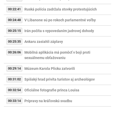
00:22:41
Ruská polícia zadržala stovky protestujúcich
00:24:48
V Libanone sú po rokoch parlamentné voľby
00:25:15
Irán počíta s vypovedaním jadrovej dohody
00:25:35
Ankaru zasiahli záplavy
00:26:06
Mobilná aplikácia má pomôcť v boji proti
sexuálnemu obťažovaniu
00:29:14
Múzeum Karola Plicku zatvorili
00:31:02
Spišský hrad privíta turistov aj archeológov
00:32:54
Oficiálne fotografie princa Louisa
00:33:14
Prípravy na kráľovskú svadbu