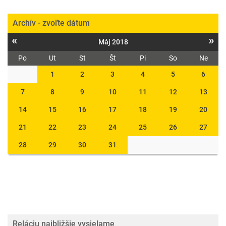
Archív - zvoľte dátum
«
»
Máj 2018
Po
Ut
St
Št
Pi
So
Ne
1
2
3
4
5
6
7
8
9
10
11
12
13
14
15
16
17
18
19
20
21
22
23
24
25
26
27
28
29
30
31
Reláciu najbližšie vysielame