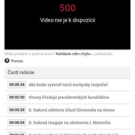
Máte problém s prehrávaním?
Nahláste nám chybu
v prehrávači.
Pomoc
Časti relácie
00:00:34
Ako bude vyzerať nová európsky rozpočet
00:02:50
Strany hľadajú prezidentských kandidátov
00:05:29
D. Saková odmieta účasť Slovenska na únose
00:06:04
D. Saková reaguje na obvinenia I. Matoviča