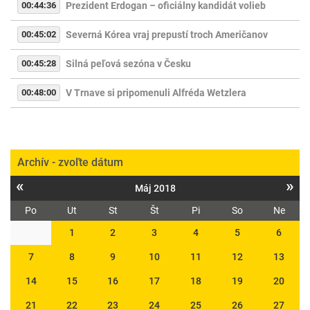
00:44:36
Prezident Erdogan – oficiálny kandidát volieb
00:45:02
Severná Kórea vraj prepustí troch Američanov
00:45:28
Silná peľová sezóna v Česku
00:48:00
V Trnave si pripomenuli Alfréda Wetzlera
Archív - zvoľte dátum
«
»
Máj 2018
Po
Ut
St
Št
Pi
So
Ne
1
2
3
4
5
6
7
8
9
10
11
12
13
14
15
16
17
18
19
20
21
22
23
24
25
26
27