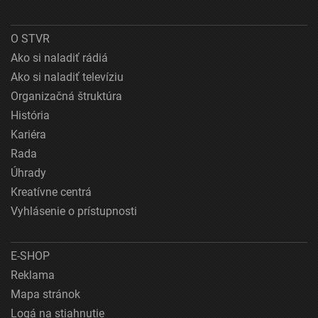
O STVR
Ako si naladiť rádiá
Ako si naladiť televíziu
Organizačná štruktúra
História
Kariéra
Rada
Úhrady
Kreatívne centrá
Vyhlásenie o prístupnosti
E-SHOP
Reklama
Mapa stránok
Logá na stiahnutie