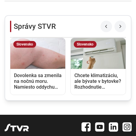
Správy STVR
Slovensko
Slovensko
u
Dovolenka sa zmenila
Chcete klimatizáciu,
na nočnú moru.
ale bývate v bytovke?
Namiesto oddychu
Rozhodnutie
prišli štípance,
vlastníka nestačí,
neporiadok a
potrebný je aj súhlas
podozrenie na
susedov
ploštice