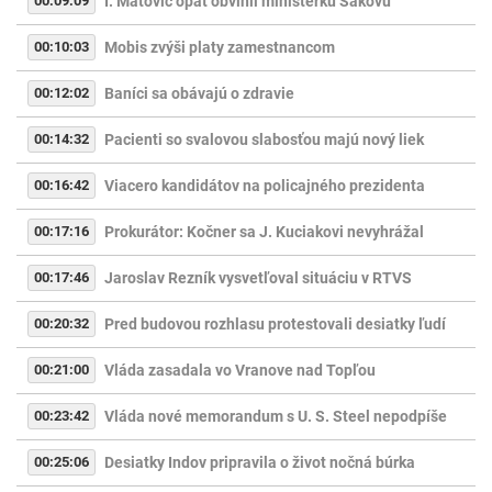
00:09:09
I. Matovič opäť obvinil ministerku Sakovú
00:10:03
Mobis zvýši platy zamestnancom
00:12:02
Baníci sa obávajú o zdravie
00:14:32
Pacienti so svalovou slabosťou majú nový liek
00:16:42
Viacero kandidátov na policajného prezidenta
00:17:16
Prokurátor: Kočner sa J. Kuciakovi nevyhrážal
00:17:46
Jaroslav Rezník vysvetľoval situáciu v RTVS
00:20:32
Pred budovou rozhlasu protestovali desiatky ľudí
00:21:00
Vláda zasadala vo Vranove nad Topľou
00:23:42
Vláda nové memorandum s U. S. Steel nepodpíše
00:25:06
Desiatky Indov pripravila o život nočná búrka