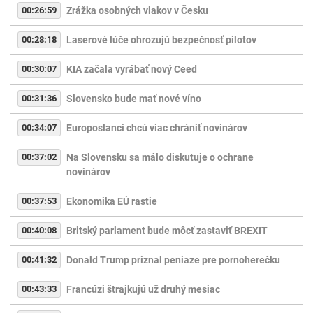
00:26:59
Zrážka osobných vlakov v Česku
00:28:18
Laserové lúče ohrozujú bezpečnosť pilotov
00:30:07
KIA začala vyrábať nový Ceed
00:31:36
Slovensko bude mať nové víno
00:34:07
Europoslanci chcú viac chrániť novinárov
00:37:02
Na Slovensku sa málo diskutuje o ochrane
novinárov
00:37:53
Ekonomika EÚ rastie
00:40:08
Britský parlament bude môcť zastaviť BREXIT
00:41:32
Donald Trump priznal peniaze pre pornoherečku
00:43:33
Francúzi štrajkujú už druhý mesiac