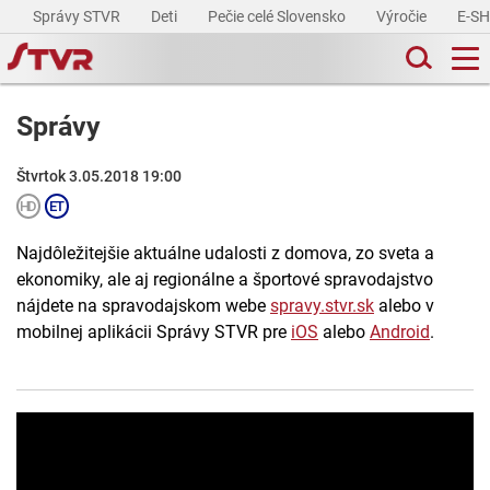
Správy STVR
Deti
Pečie celé Slovensko
Výročie
E-S
Správy
Štvrtok 3.05.2018 19:00
Najdôležitejšie aktuálne udalosti z domova, zo sveta a
ekonomiky, ale aj regionálne a športové spravodajstvo
nájdete na spravodajskom webe
spravy.stvr.sk
alebo v
mobilnej aplikácii Správy STVR pre
iOS
alebo
Android
.