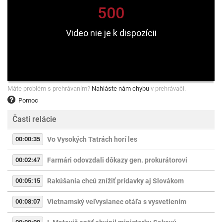
Máte problém s prehrávaním?
Nahláste nám chybu
v prehrávači.
Pomoc
Časti relácie
00:00:35
Vo Vysokých Tatrách horí les
00:02:47
Farmári odovzdali dôkazy gen. prokurátorovi
00:05:15
Rakúšania chcú znížiť prídavky aj Slovákom
00:08:07
Vietnamský veľvyslanec otáľa s vysvetlením