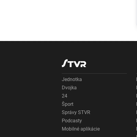
horúčavy
ohrozujú nielen
zdravie, ale aj
ekonomiku.
Klimatická
zmena už
Európu stála
stovky miliárd
eur
Jednotka
Dvojka
24
Šport
Správy STVR
Podcasty
Mobilné aplikácie