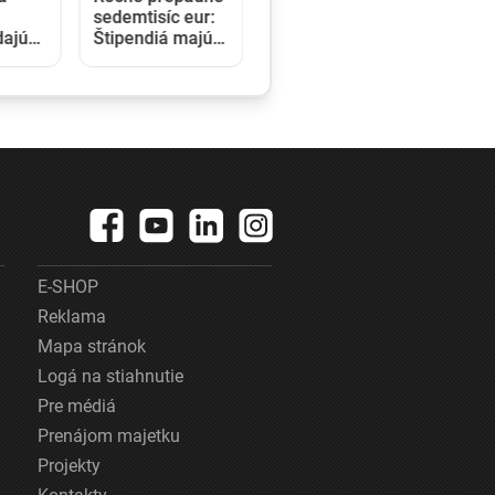
sedemtisíc eur:
dajú
Štipendiá majú
y pre
pomáhať
ky,
sociálne slabším
 200
študentom, nikto
rok
však o ne
nežiada
E-SHOP
Reklama
Mapa stránok
Logá na stiahnutie
Pre médiá
Prenájom majetku
Projekty