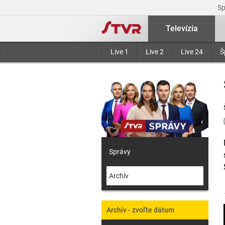
S
Televízia
Live 1
Live 2
Live 24
Š
Správy
Archív
Archív - zvoľte dátum