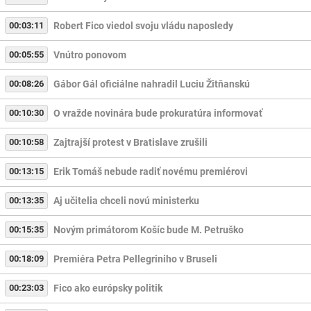
00:03:11
Robert Fico viedol svoju vládu naposledy
00:05:55
Vnútro ponovom
00:08:26
Gábor Gál oficiálne nahradil Luciu Žitňanskú
00:10:30
O vražde novinára bude prokuratúra informovať
00:10:58
Zajtrajší protest v Bratislave zrušili
00:13:15
Erik Tomáš nebude radiť novému premiérovi
00:13:35
Aj učitelia chceli novú ministerku
00:15:35
Novým primátorom Košíc bude M. Petruško
00:18:09
Premiéra Petra Pellegriniho v Bruseli
00:23:03
Fico ako európsky politik