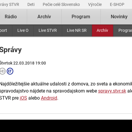
právy STVR
Deti
Pečie celé Slovensko
Výročie
E-SHOP
Rádio
Archív
Program
Novinky
port
Live O
Live STVR
Live NR SR
Archív
Progr
Správy
Štvrtok 22.03.2018 19:00
Najdôležitejšie aktuálne udalosti z domova, zo sveta a ekonomiky
spravodajstvo nájdete na spravodajskom webe
spravy.stvr.sk
al
STVR pre
iOS
alebo
Android
.