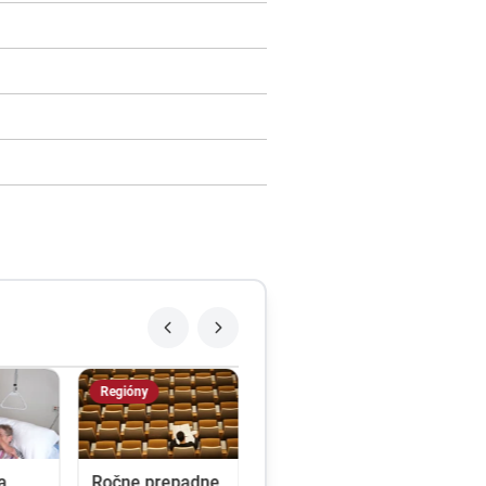
Regióny
a
Ročne prepadne