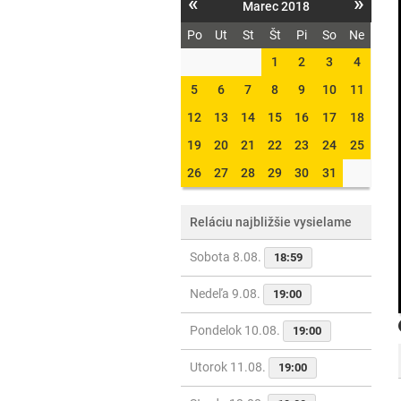
«
»
Marec 2018
Po
Ut
St
Št
Pi
So
Ne
1
2
3
4
5
6
7
8
9
10
11
12
13
14
15
16
17
18
19
20
21
22
23
24
25
26
27
28
29
30
31
Reláciu najbližšie vysielame
Sobota 8.08.
18:59
Nedeľa 9.08.
19:00
Pondelok 10.08.
19:00
Utorok 11.08.
19:00