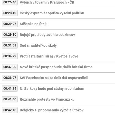
00:26:40
Výbuch v továrni v Kralupoch - ČR
00:28:42
Český expremiér opúšťa vysokú politiku
00:29:07
Mišenka na úteku
00:29:30
Bojujú proti ubytovaniu cudzincov
00:31:58
Súd s riaditeľkou školy
00:34:29
Proti asfaltárni sú aj v Kvetoslavove
00:37:00
Nové britské pasy nebude tlačiť britská firma
00:38:07
Šéf Facebooku sa za únik dát ospravedlnil
00:41:14
N. Sarkozy bude pod súdnym dohľadom
00:41:40
Rozsiahle protesty vo Francúzsku
00:42:18
Belgicko si pripomenulo výročie útokov