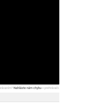
hrávaním?
Nahláste nám chybu
v prehrávači.