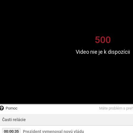
Pomoc
Máte problém s pre
Časti relácie
00:00:35
Prezident vymenoval novú vládu