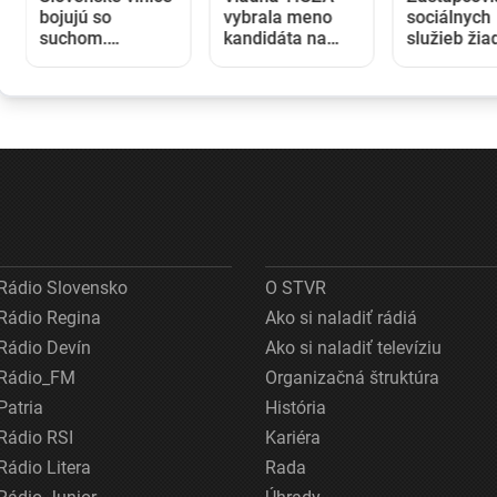
bojujú so
vybrala meno
sociálnych
suchom.
kandidáta na
služieb žia
Pestovatelia
nového
vyššie plat
začali
maďarského
opatrovateľ
zavlažovať aj
prezidenta, jeho
postupne o
tam, kde to
zvolenie sa
eur každý 
bežne nie je
očakáva budúci
potrebné
týždeň
Rádio Slovensko
O STVR
Rádio Regina
Ako si naladiť rádiá
Rádio Devín
Ako si naladiť televíziu
Rádio_FM
Organizačná štruktúra
Patria
História
Rádio RSI
Kariéra
Rádio Litera
Rada