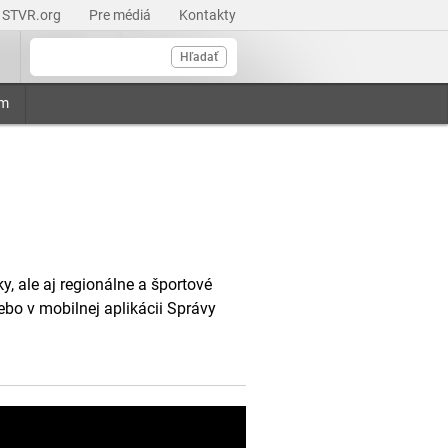
STVR.org
Pre médiá
Kontakty
Hľadať
am
, ale aj regionálne a športové
ebo v mobilnej aplikácii Správy