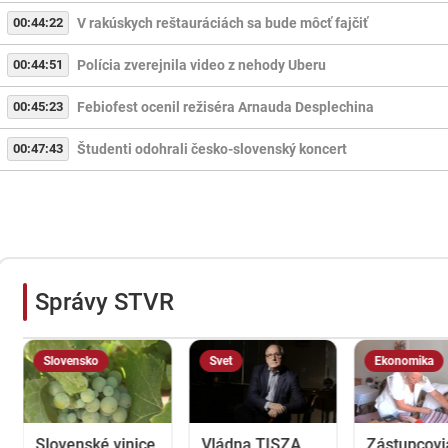
00:44:22
V rakúskych reštauráciách sa bude môcť fajčiť
00:44:51
Polícia zverejnila video z nehody Uberu
00:45:23
Febiofest ocenil režiséra Arnauda Desplechina
00:47:43
Študenti odohrali česko-slovenský koncert
Správy STVR
Slovensko
Svet
Ekonomika
Slovenské vinice
Vládna TISZA
Zástupcovi