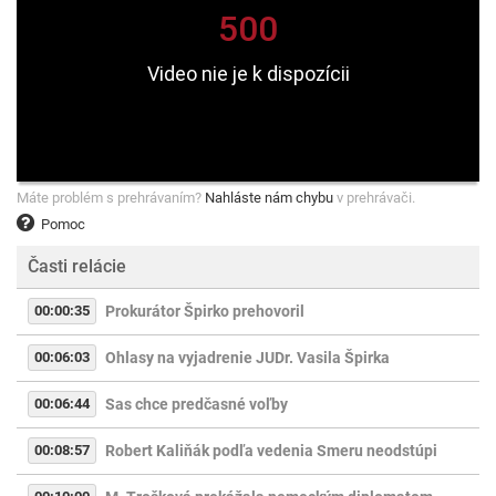
Máte problém s prehrávaním?
Nahláste nám chybu
v prehrávači.
Pomoc
Časti relácie
00:00:35
Prokurátor Špirko prehovoril
00:06:03
Ohlasy na vyjadrenie JUDr. Vasila Špirka
00:06:44
Sas chce predčasné voľby
00:08:57
Robert Kaliňák podľa vedenia Smeru neodstúpi