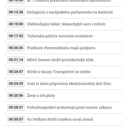
00:10:00
M. Trošková prekážala nemeckým diplomatom
00:12:28
Delegácia z európskeho parlamentu na kontrole
00:15:00
Obhliadajúci lekár: Nepochybil som v ničom
00:17:53
Talianska polícia varovala novinárov
00:20:35
Piatkové zhromaždenia majú podporu
00:21:14
Miloš Zeman zložil prezidentský sľub
00:24:07
Ilčišin z kauzy Transpetrol vo väzbe
00:24:39
Svet si dnes pripomína Medzinárodný deň žien
00:25:56
Ženy a ich platy
00:28:37
Poľnohospodári protestujú proti novele zákona
00:30:57
Vo Veľkom Krtíši vznikne nový závod