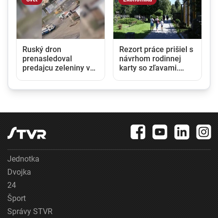
Ruský dron
Rezort práce prišiel s
prenasledoval
návrhom rodinnej
predajcu zeleniny v
karty so zľavami.
Chersone. Svet to
Opozícia hovorí o
musí vidieť, apeluje
marketingovom ťahu
Zelenskyj
Jednotka
Dvojka
24
Šport
Správy STVR