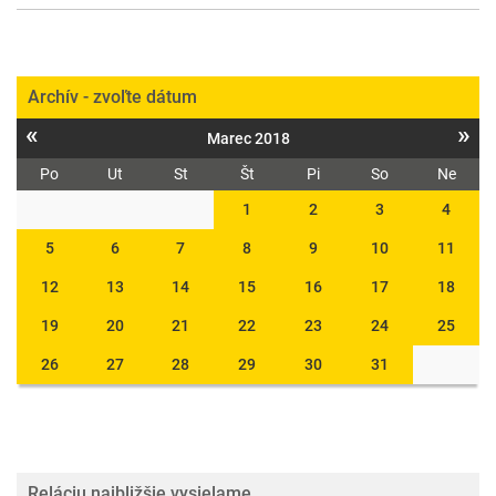
Archív - zvoľte dátum
«
»
Marec 2018
Po
Ut
St
Št
Pi
So
Ne
1
2
3
4
5
6
7
8
9
10
11
12
13
14
15
16
17
18
19
20
21
22
23
24
25
26
27
28
29
30
31
Reláciu najbližšie vysielame