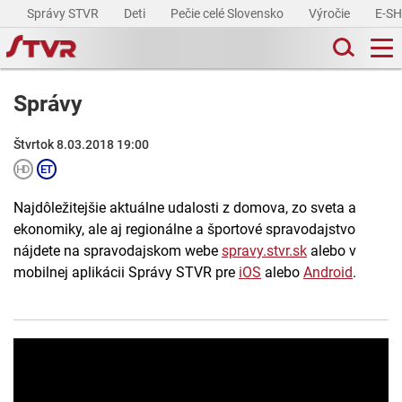
Správy STVR
Deti
Pečie celé Slovensko
Výročie
E-S
Správy
Štvrtok 8.03.2018 19:00
Najdôležitejšie aktuálne udalosti z domova, zo sveta a
ekonomiky, ale aj regionálne a športové spravodajstvo
nájdete na spravodajskom webe
spravy.stvr.sk
alebo v
mobilnej aplikácii Správy STVR pre
iOS
alebo
Android
.