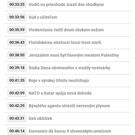
00:33:25
Vodič na priechode zrazil dve chodkyne
00:33:56
Súd s učiteľom
00:35:59
Viedenčania čelili dvom útokom nožom
00:36:43
Floridskému strelcovi hrozí trest smrti
00:38:50
Jeruzalem musí byť hlavným mestom Palestíny
00:39:18
Súdia Dána obvineného z vraždy novinárky
00:41:35
Boje v sýrskej Ghúte neutíchajú
00:42:09
NATO a Katar spája nová dohoda
00:42:29
Bývalého agenta otrávili nervovým plynom
00:43:31
Deň obličiek
00:46:14
Eurosonic dá šancu 9 slovenským umelcom