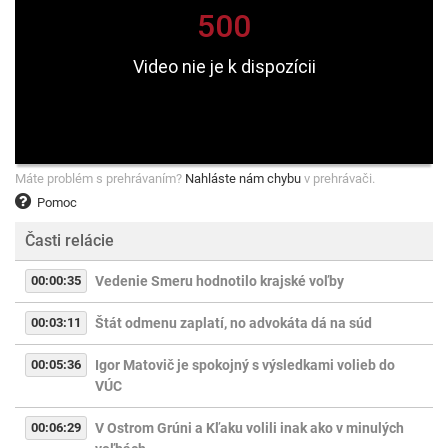
Máte problém s prehrávaním?
Nahláste nám chybu
v prehrávači.
Pomoc
Časti relácie
00:00:35
Vedenie Smeru hodnotilo krajské voľby
00:03:11
Štát odmenu zaplatí, no advokáta dá na súd
00:05:36
Igor Matovič je spokojný s výsledkami volieb do
VÚC
00:06:29
V Ostrom Grúni a Kľaku volili inak ako v minulých