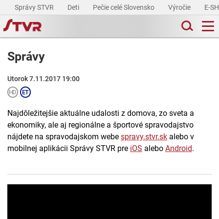
Správy STVR
Deti
Pečie celé Slovensko
Výročie
E-S
Správy
Utorok 7.11.2017 19:00
Najdôležitejšie aktuálne udalosti z domova, zo sveta a
ekonomiky, ale aj regionálne a športové spravodajstvo
nájdete na spravodajskom webe
spravy.stvr.sk
alebo v
mobilnej aplikácii Správy STVR pre
iOS
alebo
Android
.