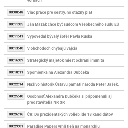
voľbách
00:08:48
Viac práce pre sestry, no otázny plat
00:11:05
Ján Mazák chce byť sudcom Všeobecného súdu EÚ
00:11:41
Vypovedal bývalý šofér Pavla Ruska
00:13:40
V obchodoch chýbajú vajcia
00:16:09
Strategický majetok miest ochráni imunita
00:18:11
Spomienka na Alexandra Dubčeka
00:22:14
Naživo historik Ústavu pamäti národa Peter Jašek.
00:25:40
Osobnosť Alexandra Dubčeka si pripomenuli aj
predstavitelia NR SR
00:26:16
ČR: Do prezidentských volieb ide 18 kandidátov
00:29:01
Paradise Papers vrhli tieň na monarchiu