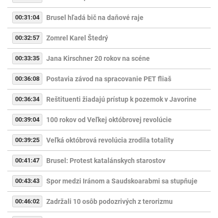
00:31:04
Brusel hľadá bič na daňové raje
00:32:57
Zomrel Karel Štedrý
00:33:35
Jana Kirschner 20 rokov na scéne
00:36:08
Postavia závod na spracovanie PET fliaš
00:36:34
Reštituenti žiadajú prístup k pozemok v Javorine
00:39:04
100 rokov od Veľkej októbrovej revolúcie
00:39:25
Veľká októbrová revolúcia zrodila totality
00:41:47
Brusel: Protest katalánskych starostov
00:43:43
Spor medzi Iránom a Saudskoarabmi sa stupňuje
00:46:02
Zadržali 10 osôb podozrivých z terorizmu