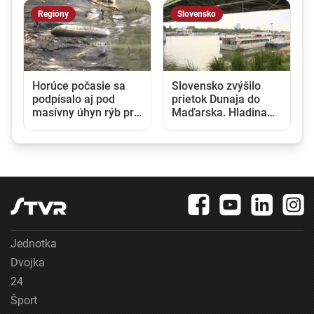
Regióny
Slovensko
Horúce počasie sa
Slovensko zvýšilo
podpísalo aj pod
prietok Dunaja do
masívny úhyn rýb pri
Maďarska. Hladina
i
Černíku. Rybári bojujú
pri Bratislave za dva
o ich záchranu
týždne stúpla o pol
metra
Jednotka
Dvojka
24
Šport