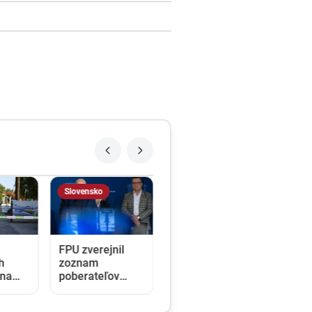
Slovensko
FPU zverejnil
h
zoznam
 na
poberateľov
dotácií. Tí tvrdia,
h
že čísla nesedia