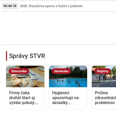
00:46:18
SND: Ravelova opera a balet v jednom
Správy STVR
Ekonomika
Slovensko
Regióny
Firmy čaká
Hygienici
Príčina
drahší štart aj
upozorňujú na
zdravotnýc
vyššie pokuty:
desiatky
problémov
Opozícia kritizuje
nevyhovujúcich
kúpalisku v
zmeny v
kúpalísk. K
Diakovciac