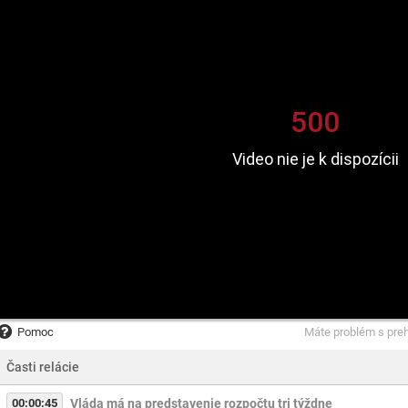
Pomoc
Máte problém s pre
Časti relácie
00:00:45
Vláda má na predstavenie rozpočtu tri týždne