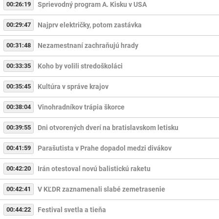
00:26:19
Sprievodný program A. Kisku v USA
00:29:47
Najprv električky, potom zastávka
00:31:48
Nezamestnaní zachraňujú hrady
00:33:35
Koho by volili stredoškoláci
00:35:45
Kultúra v správe krajov
00:38:04
Vinohradníkov trápia škorce
00:39:55
Dni otvorených dverí na bratislavskom letisku
00:41:59
Parašutista v Prahe dopadol medzi divákov
00:42:20
Irán otestoval novú balistickú raketu
00:42:41
V KĽDR zaznamenali slabé zemetrasenie
00:44:22
Festival svetla a tieňa