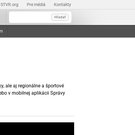
STVR.org
Pre médiá
Kontakty
Hľadať
am
, ale aj regionálne a športové
ebo v mobilnej aplikácii Správy