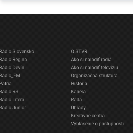
obchodnom
najväčším
ostáva nej
registri, rezort
hrozbám patria
Kontrola
spravodlivosti
mykóza a kožné
nepotvrdila
ich obhajuje
infekcie
nebezpečn
látky
Rádio Slovensko
O STVR
Rádio Regina
Ako si naladiť rádiá
Rádio Devín
Ako si naladiť televíziu
Rádio_FM
Organizačná štruktúra
Patria
História
Rádio RSI
Kariéra
Rádio Litera
Rada
Rádio Junior
Úhrady
Kreatívne centrá
Vyhlásenie o prístupnosti