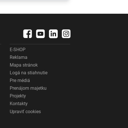
asná.
a fond sa ním
snaží prekryť
škandály
é
E-SHOP
Reklama
Mapa stránok
Logá na stiahnutie
Pre médiá
Prenájom majetku
Projekty
Kontakty
Upraviť cookies