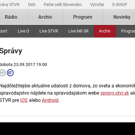
právy STVR
Deti
Pečie celé Slovensko
Výročie
E-SHOP
Rádio
Archív
Program
Novinky
port
Live O
Live STVR
Live NR SR
Archív
Progr
Správy
Sobota 23.09.2017 19:00
Najdôležitejšie aktuálne udalosti z domova, zo sveta a ekonomiky
spravodajstvo nájdete na spravodajskom webe
spravy.stvr.sk
al
STVR pre
iOS
alebo
Android
.