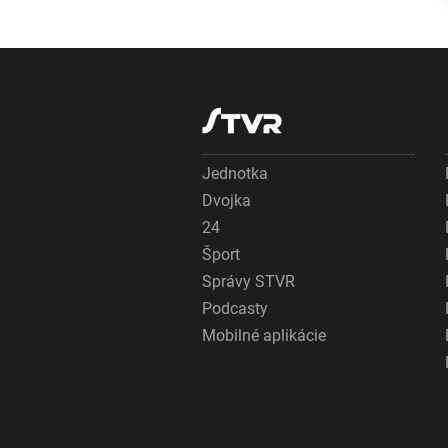
pripomínal
tornádo. Vidieť
ho bolo na
kilometre
Jednotka
Dvojka
24
Šport
Správy STVR
Podcasty
Mobilné aplikácie