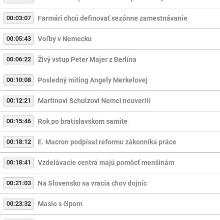
00:03:07
Farmári chcú definovať sezónne zamestnávanie
00:05:43
Voľby v Nemecku
00:06:22
Živý vstup Peter Majer z Berlína
00:10:08
Posledný míting Angely Merkelovej
00:12:21
Martinovi Schulzovi Nemci neuverili
00:15:46
Rok po bratislavskom samite
00:18:12
E. Macron podpísal reformu zákonníka práce
00:18:41
Vzdelávacie centrá majú pomôcť menšinám
00:21:03
Na Slovensko sa vracia chov dojníc
00:23:32
Maslo s čipom