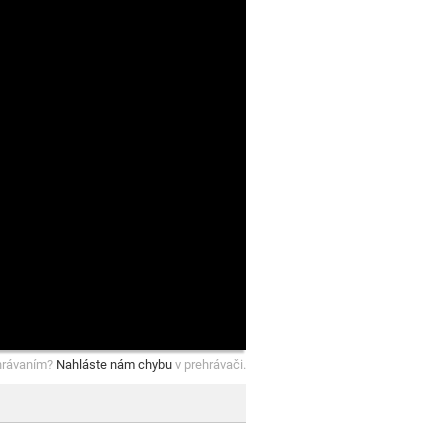
hrávaním?
Nahláste nám chybu
v prehrávači.