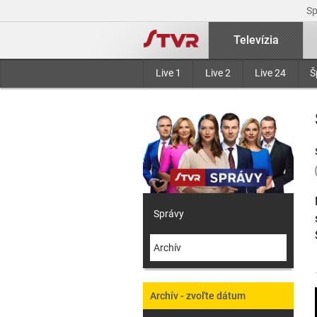
S
Televízia
Live 1
Live 2
Live 24
Š
Správy
Archív
Archív - zvoľte dátum