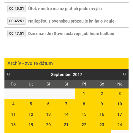
00:45:31
Útok v metre má už piatich podozrivých
00:45:51
Najlepšou slovenskou prózou je kniha o Paule
00:47:51
Džezman Jiří Stivín oslavuje jubileum hudbou
Archív - zvoľte dátum
«
»
September 2017
Po
Ut
St
Št
Pi
So
Ne
1
2
3
4
5
6
7
8
9
10
11
12
13
14
15
16
17
18
19
20
21
22
23
24