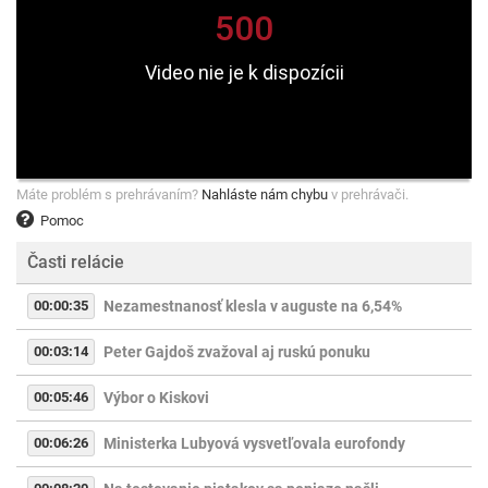
Máte problém s prehrávaním?
Nahláste nám chybu
v prehrávači.
Pomoc
Časti relácie
00:00:35
Nezamestnanosť klesla v auguste na 6,54%
00:03:14
Peter Gajdoš zvažoval aj ruskú ponuku
00:05:46
Výbor o Kiskovi
00:06:26
Ministerka Lubyová vysvetľovala eurofondy