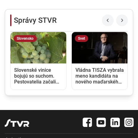
Správy STVR
Slovensko
Svet
Slovenské vinice
Vládna TISZA vybrala
bojujú so suchom.
meno kandidáta na
Pestovatelia začali
nového maďarského
zavlažovať aj tam,
prezidenta, jeho
kde to bežne nie je
zvolenie sa očakáva
potrebné
budúci týždeň