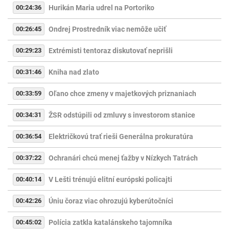
00:24:36
Hurikán Maria udrel na Portoriko
00:26:45
Ondrej Prostredník viac nemôže učiť
00:29:23
Extrémisti tentoraz diskutovať neprišli
00:31:46
Kniha nad zlato
00:33:59
Oľano chce zmeny v majetkových priznaniach
00:34:31
ŽSR odstúpili od zmluvy s investorom stanice
00:36:54
Električkovú trať rieši Generálna prokuratúra
00:37:22
Ochranári chcú menej ťažby v Nízkych Tatrách
00:40:14
V Lešti trénujú elitní európski policajti
00:42:26
Úniu čoraz viac ohrozujú kyberútočníci
00:45:02
Polícia zatkla katalánskeho tajomníka