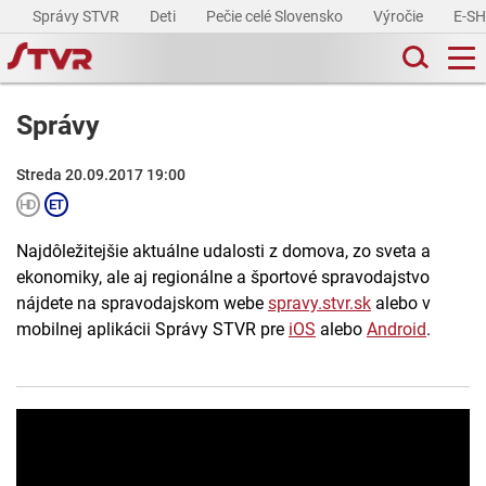
Správy STVR
Deti
Pečie celé Slovensko
Výročie
E-S
Správy
Streda 20.09.2017 19:00
Najdôležitejšie aktuálne udalosti z domova, zo sveta a
ekonomiky, ale aj regionálne a športové spravodajstvo
nájdete na spravodajskom webe
spravy.stvr.sk
alebo v
mobilnej aplikácii Správy STVR pre
iOS
alebo
Android
.