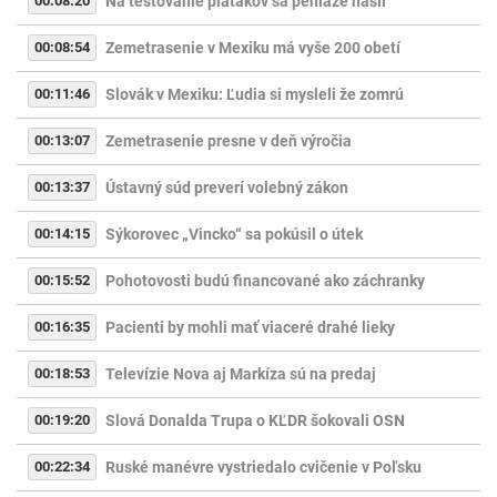
00:08:20
Na testovanie piatakov sa peniaze našli
00:08:54
Zemetrasenie v Mexiku má vyše 200 obetí
00:11:46
Slovák v Mexiku: Ľudia si mysleli že zomrú
00:13:07
Zemetrasenie presne v deň výročia
00:13:37
Ústavný súd preverí volebný zákon
00:14:15
Sýkorovec „Vincko“ sa pokúsil o útek
00:15:52
Pohotovosti budú financované ako záchranky
00:16:35
Pacienti by mohli mať viaceré drahé lieky
00:18:53
Televízie Nova aj Markíza sú na predaj
00:19:20
Slová Donalda Trupa o KĽDR šokovali OSN
00:22:34
Ruské manévre vystriedalo cvičenie v Poľsku