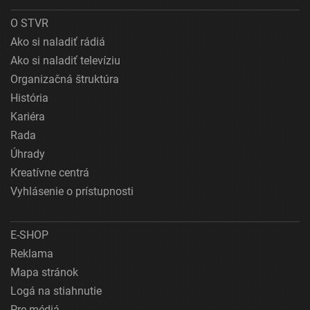
O STVR
Ako si naladiť rádiá
Ako si naladiť televíziu
Organizačná štruktúra
História
Kariéra
Rada
Úhrady
Kreatívne centrá
Vyhlásenie o prístupnosti
E-SHOP
Reklama
Mapa stránok
Logá na stiahnutie
Pre médiá