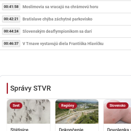
00:41:58
Moslimovia sa vracajú na chrámovú horu
00:42:21
Bratislave chýba záchytné parkovisko
00:44:24
Slovenským deaflympionikom sa darí
00:46:37
V Trnave vystavujú diela Františka Hlavičku
Správy STVR
Svet
Regióny
Slovensko
Státisíce
Dokončenie
Dovolenka 