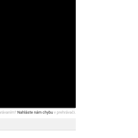
hrávaním?
Nahláste nám chybu
v prehrávači.