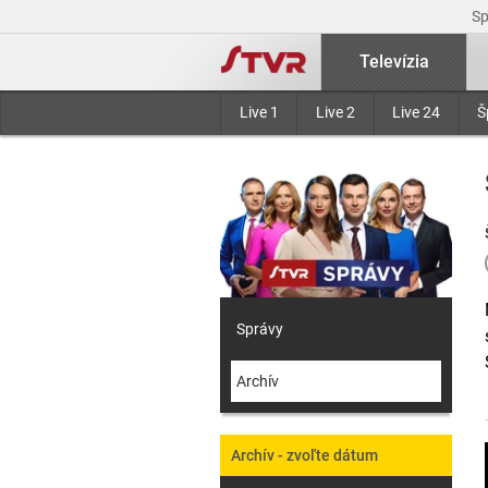
S
Televízia
Live 1
Live 2
Live 24
Š
Správy
Archív
Archív - zvoľte dátum