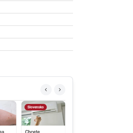
Slovensko
sa
Chcete