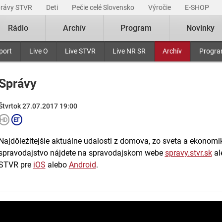
právy STVR
Deti
Pečie celé Slovensko
Výročie
E-SHOP
Rádio
Archív
Program
Novinky
port
Live O
Live STVR
Live NR SR
Archív
Progr
Správy
Štvrtok 27.07.2017 19:00
Najdôležitejšie aktuálne udalosti z domova, zo sveta a ekonomiky
spravodajstvo nájdete na spravodajskom webe
spravy.stvr.sk
al
STVR pre
iOS
alebo
Android
.