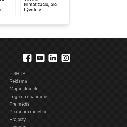
klimatizáciu, ale
u.
bývate v
bytovke?
šli
Rozhodnutie
vlastníka
 a
nestačí,
 na
potrebný je aj
súhlas susedov
E-SHOP
Reklama
Mapa stránok
Logá na stiahnutie
Pre médiá
Prenájom majetku
Projekty