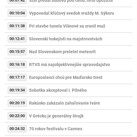
00:07:42
Štát predal budovu pod cenu, tvrdí opozícia
00:10:04
Vypovedal kľúčový svedok vraždy M. Sýkoru
00:11:38
Pri stavbe tunela Višnové sa zranil muž
00:12:41
Slovenskí hokejisti na majstrovstvách
00:15:57
Nad Slovenskom preletel meteorit
00:16:18
RTVS má najobjektívnejšie spravodajstvo
00:17:17
Europoslanci chcú pre Maďarsko trest
00:19:34
Sobotka akceptoval I. Pilného
00:20:19
Rakúsko zakázalo zahaľovanie tváre
00:22:00
V Grécku je generálny štrajk
00:24:32
70 rokov festivalu v Cannes