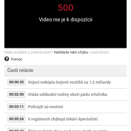
Máte problém s prehrávaním?
Nahláste nám chybu
v prehrávači.
Pomoc
Časti relácie
00:00:35
Vojaci nakúpia bojové vozidlá za 1,2 miliardy
00:02:50
Vláda odškodní rodiny obetí pádu vrtuľníka
00:03:11
Policajti sú nevinní
00:05:26
V regiónoch chýbajú lekári-špecialisti