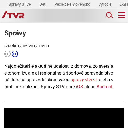
Správy STVR
Deti
Pečie celé Slovensko
Výročie
E-S
Správy
Streda 17.05.2017 19:00
Najdôležitejšie aktuálne udalosti z domova, zo sveta a
ekonomiky, ale aj regionálne a športové spravodajstvo
nájdete na spravodajskom webe
spravy.stvr.sk
alebo v
mobilnej aplikácii Správy STVR pre
iOS
alebo
Android
.