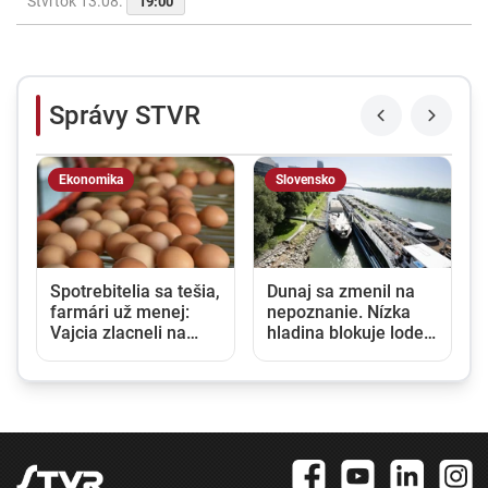
Štvrtok 13.08.
19:00
Správy STVR
Ekonomika
Slovensko
Spotrebitelia sa tešia,
Dunaj sa zmenil na
farmári už menej:
nepoznanie. Nízka
Vajcia zlacneli na
hladina blokuje lode a
niekoľkoročné
zvyšuje náklady na
minimum
prepravu