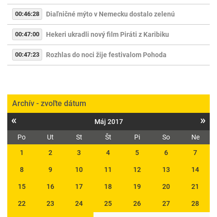
00:46:28
Diaľničné mýto v Nemecku dostalo zelenú
00:47:00
Hekeri ukradli nový film Piráti z Karibiku
00:47:23
Rozhlas do noci žije festivalom Pohoda
Archív - zvoľte dátum
«
»
Máj 2017
Po
Ut
St
Št
Pi
So
Ne
1
2
3
4
5
6
7
8
9
10
11
12
13
14
15
16
17
18
19
20
21
22
23
24
25
26
27
28