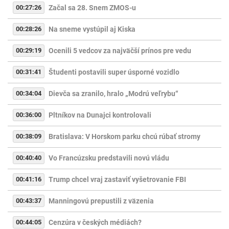
00:27:26
Začal sa 28. Snem ZMOS-u
00:28:26
Na sneme vystúpil aj Kiska
00:29:19
Ocenili 5 vedcov za najväčší prínos pre vedu
00:31:41
Študenti postavili super úsporné vozidlo
00:34:04
Dievča sa zranilo, hralo „Modrú veľrybu“
00:36:00
Pltníkov na Dunajci kontrolovali
00:38:09
Bratislava: V Horskom parku chcú rúbať stromy
00:40:40
Vo Francúzsku predstavili novú vládu
00:41:16
Trump chcel vraj zastaviť vyšetrovanie FBI
00:43:37
Manningovú prepustili z väzenia
00:44:05
Cenzúra v českých médiách?